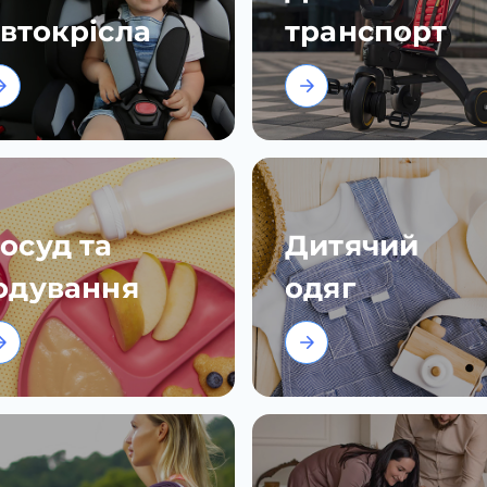
втокрісла
транспорт
осуд та
Дитячий
одування
одяг