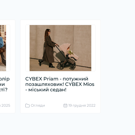
олір
CYBEX Priam - потужний
чи
позашляховик! CYBEX Mios
ті?
- міський седан!
я 2025
Огляди
19 грудня 2022