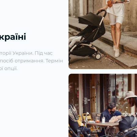
країні
рії України. Під час
осіб отримання. Термін
 опції.