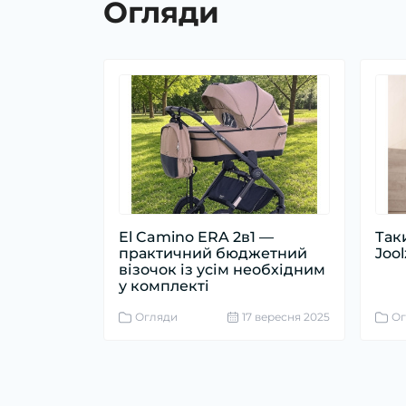
Огляди
El Camino ERA 2в1 —
Так
практичний бюджетний
Jool
візочок із усім необхідним
у комплекті
Огляди
17 вересня 2025
Ог