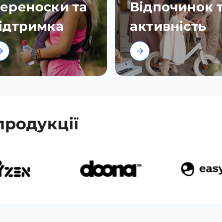
ереноски та
Відпочинок 
ідтримка
активність
продукції