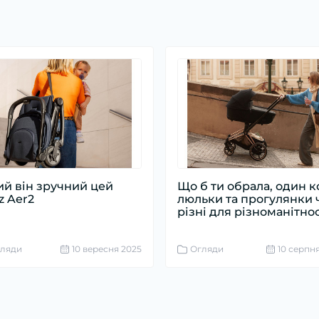
ий він зручний цей
Що б ти обрала, один к
z Aer2
люльки та прогулянки 
різні для різноманітнос
ляди
10 вересня 2025
Огляди
10 серпн