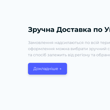
Зручна Доставка по У
Замовлення надсилаються по всій терито
оформлення можна вибрати зручний сп
та спосіб залежить від регіону та обраної
Докладніше →