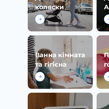
коляски
А
Ванна кімната
П
та гігієна
г