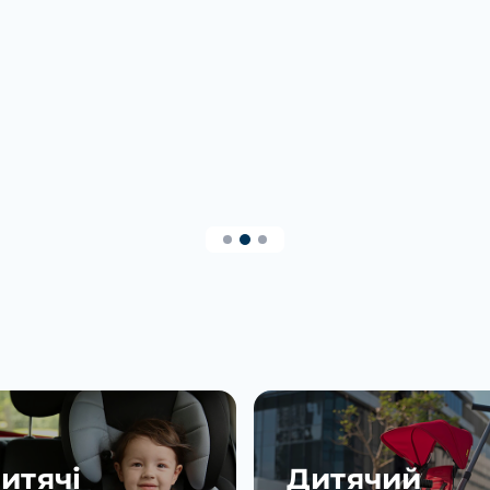
итячі
Дитячий