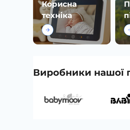
Корисна
П
техніка
п
Виробники нашої 