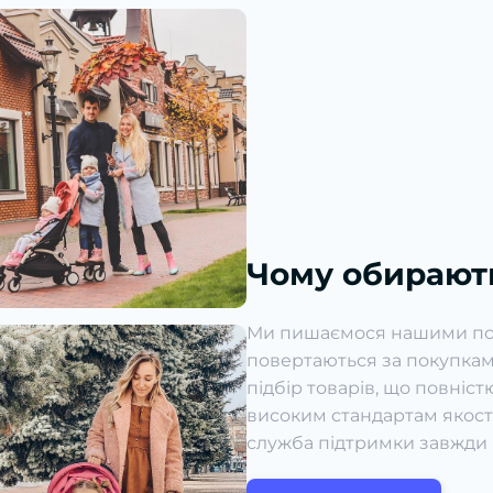
Чому обирают
Ми пишаємося нашими пост
повертаються за покупкам
підбір товарів, що повніс
високим стандартам якості
служба підтримки завжди 