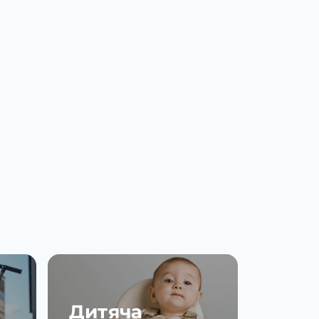
Дитяча