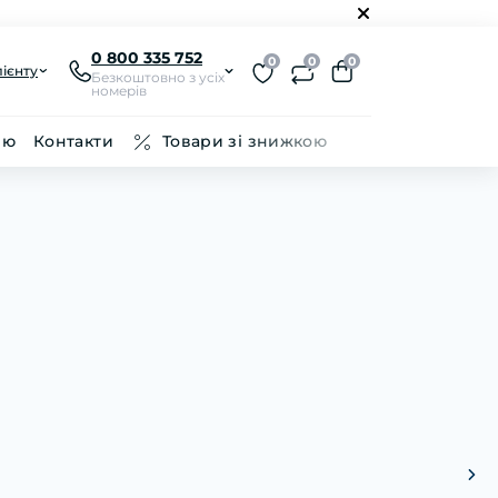
0 800 335 752
0
0
0
ієнту
Безкоштовно з усіх
номерів
ію
Контакти
Товари зі знижкою