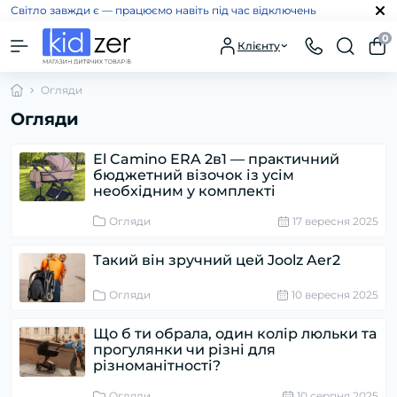
Світло завжди є — працюємо навіть під час відключень
0
Клієнту
Огляди
Огляди
El Camino ERA 2в1 — практичний
бюджетний візочок із усім
необхідним у комплекті
Огляди
17 вересня 2025
Такий він зручний цей Joolz Aer2
Огляди
10 вересня 2025
Що б ти обрала, один колір люльки та
прогулянки чи різні для
різноманітності?
Огляди
10 серпня 2025