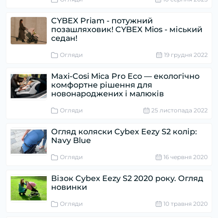
CYBEX Priam - потужний
позашляховик! CYBEX Mios - міський
седан!
Огляди
19 грудня 2022
Maxi-Cosi Mica Pro Eco — екологічно
комфортне рішення для
новонароджених і малюків
Огляди
25 листопада 2022
Огляд коляски Cybex Eezy S2 колір:
Navy Blue
Огляди
16 червня 2020
Візок Cybex Eezy S2 2020 року. Огляд
новинки
Огляди
10 травня 2020