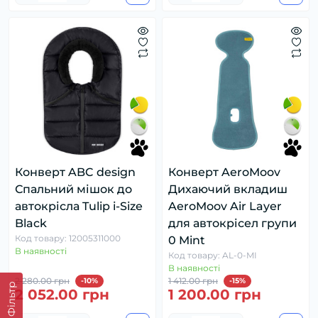
Конверт ABC design
Конверт AeroMoov
Спальний мішок до
Дихаючий вкладиш
автокрісла Tulip i-Size
AeroMoov Air Layer
Black
для автокрісел групи
Код товару: 12005311000
0 Mint
В наявності
Код товару: AL-0-MI
В наявності
2 280.00 грн
1 412.00 грн
-10%
-15%
Фільтр
2 052.00 грн
1 200.00 грн