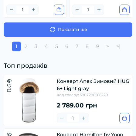
Показати ще
1
2
3
4
5
6
7
8
9
>
>|
Топ продажів
Конверт Anex Зимовий HUG
6+ Light gray
Код товару: 5902280016229
2 789.00 грн
Конверт Hamilton by Yoop