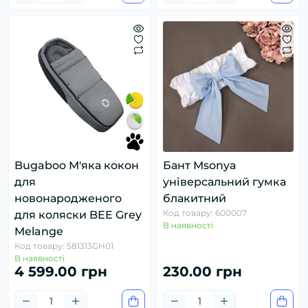
Bugaboo М'яка кокон
Бант Msonya
для
універсальний гумка
новонародженого
блакитний
Код товару: 600007
для коляски BEE Grey
В наявності
Melange
Код товару: 581313GH01
В наявності
4 599.00 грн
230.00 грн