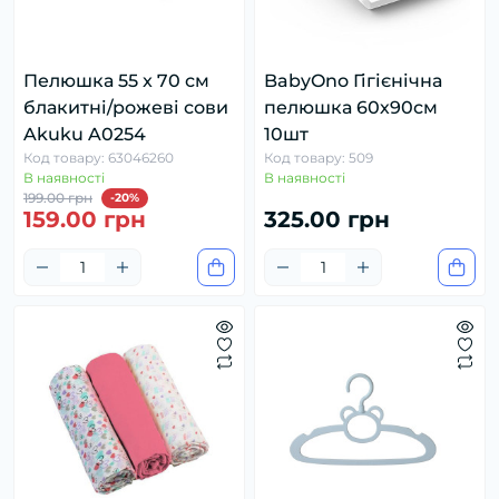
Пелюшка 55 x 70 см
BabyOno Гігієнічна
блакитні/рожеві сови
пелюшка 60х90см
Akuku A0254
10шт
Код товару: 63046260
Код товару: 509
В наявності
В наявності
199.00 грн
-20%
159.00 грн
325.00 грн