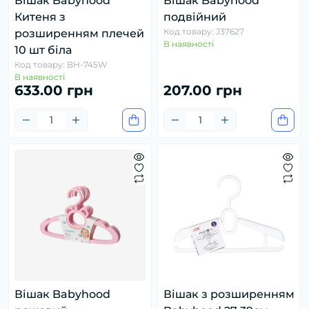
Вішак Babyhood
Вішак Babyhood
Китеня з
подвійний
Код товару: J37627
розширенням плечей
В наявності
10 шт біла
Код товару: BH-745W
В наявності
633.00 грн
207.00 грн
Вішак Babyhood
Вішак з розширенням