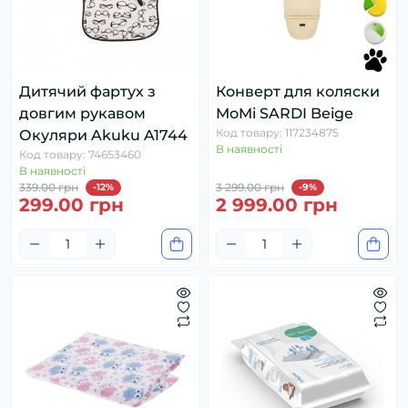
Дитячий фартух з
Конверт для коляски
довгим рукавом
MoMi SARDI Beige
Код товару: 117234875
Окуляри Akuku A1744
В наявності
Код товару: 74653460
В наявності
339.00 грн
3 299.00 грн
-12%
-9%
299.00 грн
2 999.00 грн