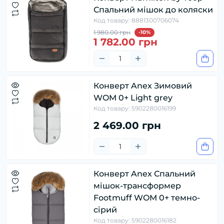
Спальний мішок до коляски
Код товару: 8881300706074
1 980.00 грн
-10%
1 782.00 грн
Конверт Anex Зимовий
WOM 0+ Light grey
Код товару: 5902280016199
2 469.00 грн
Конверт Anex Спальний
мішок-трансформер
Footmuff WOM 0+ темно-
сірий
Код товару: 5902280016182