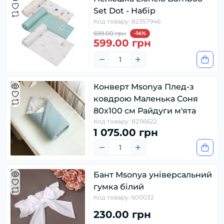
Set Dot - Набір
Код товару: 82357946
699.00 грн
-14%
599.00 грн
Конверт Msonya Плед-з
ковдрою Маленька Соня
80х100 см Райдуги м'ята
Код товару: 82116622
1 075.00 грн
Бант Msonya універсальний
гумка білий
Код товару: 600032
230.00 грн