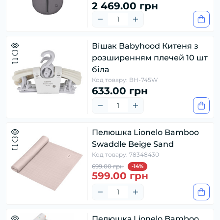
2 469.00 грн
Вішак Babyhood Китеня з
розширенням плечей 10 шт
біла
Код товару: BH-745W
633.00 грн
Пелюшка Lionelo Bamboo
Swaddle Beige Sand
Код товару: 78348430
699.00 грн
-14%
599.00 грн
Пелюшка Lionelo Bamboo