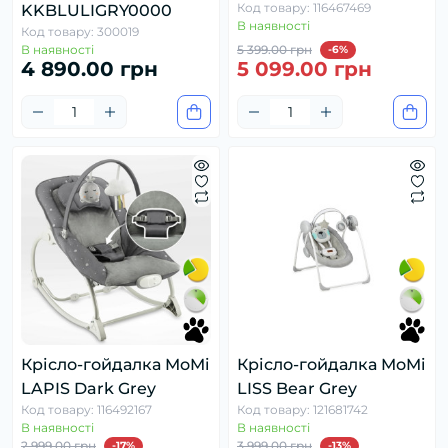
Код товару: 116467469
KKBLULIGRY0000
В наявності
Код товару: 300019
В наявності
5 399.00 грн
-6%
4 890.00 грн
5 099.00 грн
Крісло-гойдалка MoMi
Крісло-гойдалка MoMi
LAPIS Dark Grey
LISS Bear Grey
Код товару: 116492167
Код товару: 121681742
В наявності
В наявності
2 999.00 грн
3 999.00 грн
-17%
-13%