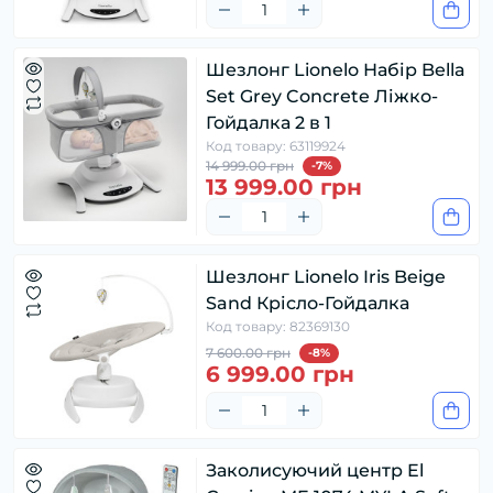
Шезлонг Lionelo Набір Bella
Set Grey Concrete Ліжко-
Гойдалка 2 в 1
Код товару: 63119924
14 999.00 грн
-7%
13 999.00 грн
Шезлонг Lionelo Iris Beige
Sand Крісло-Гойдалка
Код товару: 82369130
7 600.00 грн
-8%
6 999.00 грн
Заколисуючий центр El