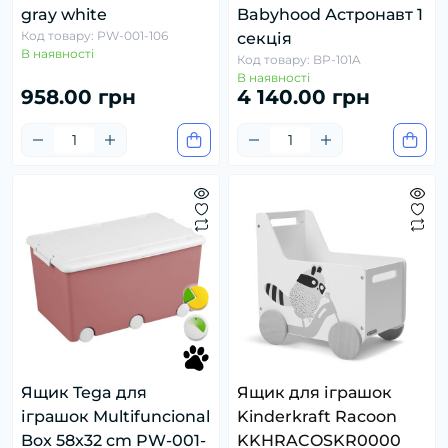
gray white
Babyhood Астронавт 1
Код товару: PW-001-106
секція
В наявності
Код товару: BP-101A
В наявності
958.00 грн
4 140.00 грн
Ящик Tega для
Ящик для іграшок
іграшок Multifuncional
Kinderkraft Racoon
Box 58x32 cm PW-001-
KKHRACOSKR0000