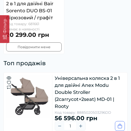
2 в 1 для двійні Bair
Sorento DUO BS-01
бірюзовий / графіт
Фільтр
Код товару: 681661
Немає в наявності
20 299.00 грн
Повідомити мене
Топ продажів
Універсальна коляска 2 в 1
для двійні Anex Modu
Double Stroller
(2carrycot+2seat) MD-01 |
Rooty
Код товару: 8885020503296DD
56 596.00 грн