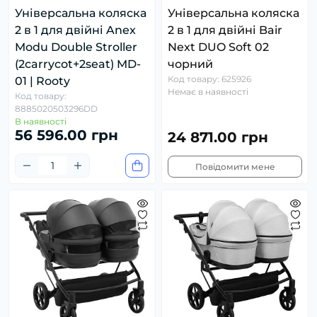
Універсальна коляска
Універсальна коляска
2 в 1 для двійні Anex
2 в 1 для двійні Bair
Modu Double Stroller
Next DUO Soft 02
(2carrycot+2seat) MD-
чорний
Код товару: 625926
01 | Rooty
Немає в наявності
Код товару:
8885020503296DD
В наявності
56 596.00 грн
24 871.00 грн
Повідомити мене