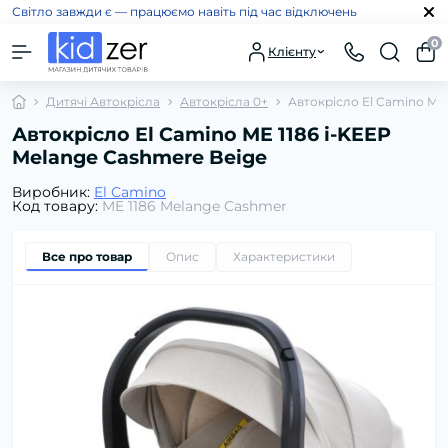
Світло завжди є — працюємо навіть під час відключень
0
Клієнту
Дитячі Автокрісла
Автокрісла 0+
Автокрісло El Camino ME 
Автокрісло El Camino ME 1186 i-KEEP
Melange Cashmere Beige
Виробник:
El Camino
Код товару:
ME 1186 Melange Cashmer
Все про товар
Опис
Характеристики