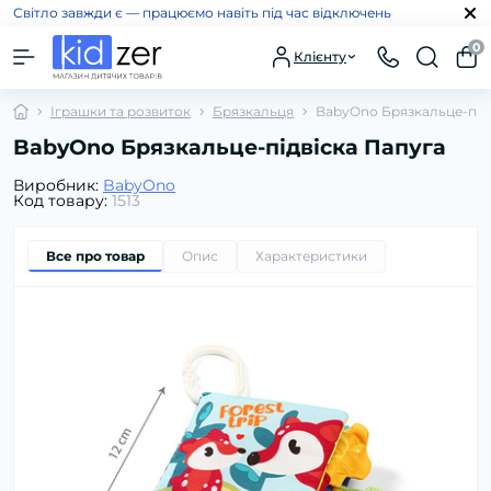
Світло завжди є — працюємо навіть під час відключень
0
Клієнту
Іграшки та розвиток
Брязкальця
BabyOno Брязкальце-під
BabyOno Брязкальце-підвіска Папуга
Виробник:
BabyOno
Код товару:
1513
Все про товар
Опис
Характеристики