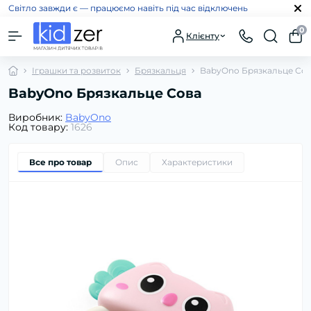
Світло завжди є — працюємо навіть під час відключень
0
Клієнту
Іграшки та розвиток
Брязкальця
BabyOno Брязкальце Со
BabyOno Брязкальце Сова
Виробник:
BabyOno
Код товару:
1626
Все про товар
Опис
Характеристики