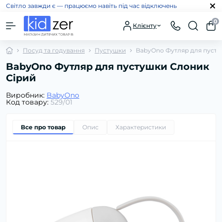
Світло завжди є — працюємо навіть під час відключень
0
Клієнту
Посуд та годування
Пустушки
BabyOno Футляр для пусту
BabyOno Футляр для пустушки Слоник
Сірий
Виробник:
BabyOno
Код товару:
529/01
Все про товар
Опис
Характеристики