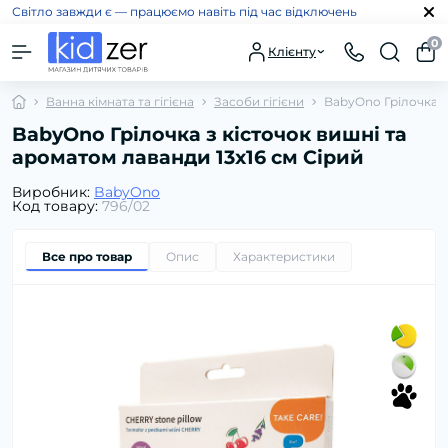
Світло завжди є — працюємо навіть під час відключень
0
Клієнту
Ванна кімната та гігієна
Засоби гігієни
BabyOno Грілочка з
BabyOno Грілочка з кісточок вишні та
ароматом лаванди 13х16 см Сірий
Виробник:
BabyOno
Код товару:
796/02
Все про товар
Опис
Характеристики