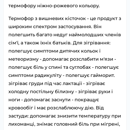
термофору ніжно-рожевого кольору.
Термофор з вишневих кісточок - це продукт з
широким спектром застосування. Він
полегшить багато недуг наймолодших членів
сім'ї, а також їхніх батьків. Для зігрівання:
полегшує симптоми дитячих кольок і
метеоризму - допомагає розслабити м'язи -
полегшує біль у спині та суглобах - полегшує
симптоми радикуліту - полегшує гайморит.
зігріває груди під час лактації - зігріває
холодну постільну білизну - зігріває руки і
ноги - допомагає заснути - покращує
кровообіг і має розслаблюючу дію. Від
застуди: допомагає знизити температуру при
лихоманці, знімає головний біль при мігрені,