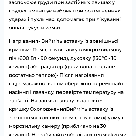
заспокоює груди при застійних явищах у
грудях, зменшує набряк при розтягненнях,
ударах і пухлинах, допомагає при лікуванні
опіків і укусів комах.
Нагрівання- Вийміть вставку із зовнішньої
кришки- Помістіть вставку в мікрохвильову
піч (600 Вт - 90 секунд), духовку (130°С - 10
хвилин) або радіатор (доки вона не стане
достатньо теплою)- Після нагрівання
гідромасажної ванни обережно перемішайте
насіння і лаванду, перевірте температуру на
зап'ясті. На зап'ясті знову встановіть
кришку.ОхолодженняВийміть вставку із
зовнішньої кришки і помістіть термофурму в
морозильну камеру (приблизно на 30
хвилин). Не забувайте оберігати термофурму