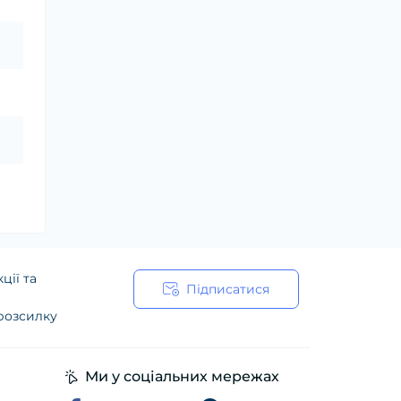
ції та
Підписатися
 розсилку
ійності
Ми у соціальних мережах