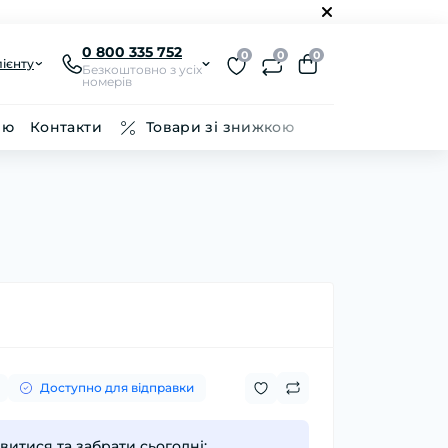
0 800 335 752
0
0
0
ієнту
Безкоштовно з усіх
номерів
ію
Контакти
Товари зі знижкою
Доступно для відправки
итися та забрати сьогодні: