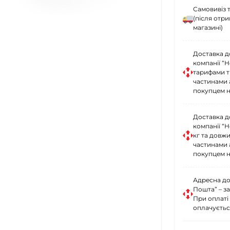
Самовивіз 
(після отр
магазині)
Доставка д
компанії “
тарифами тр
частинами 
покупцем н
Доставка д
компанії “
кг та довж
частинами 
покупцем н
Адресна до
Пошта” – за
При оплаті
оплачуєтьс