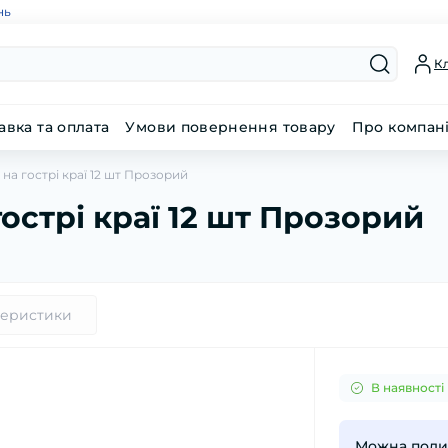
нь
Кл
авка та оплата
Умови повернення товару
Про компан
на гострі краї 12 шт Прозорий
острі краї 12 шт Прозорий
теристики
В наявності
Можна подив