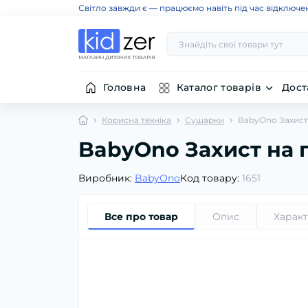
Світло завжди є — працюємо навіть під час відключе
Головна
Каталог товарів
Дост
Корисна техніка
Сушарки
BabyOno Захист 
BabyOno Захист на г
Виробник:
BabyOno
Код товару:
1651
Все про товар
Опис
Харак