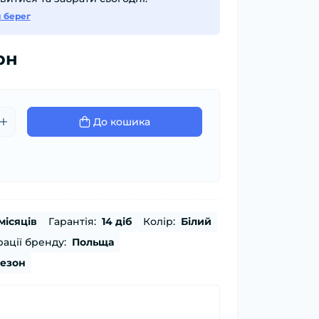
й берег
рн
До кошика
місяців
Гарантія:
14 діб
Колір:
Білий
ації бренду:
Польща
сезон