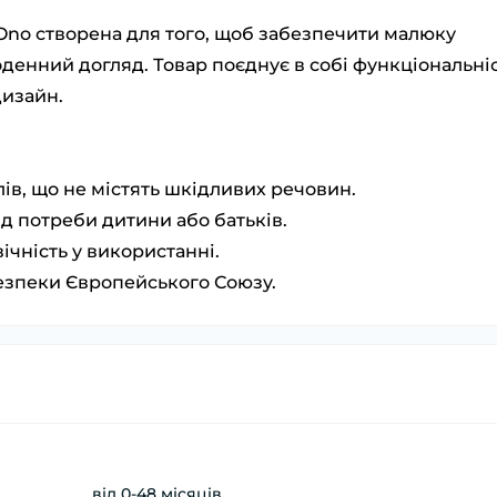
no створена для того, щоб забезпечити малюку
енний догляд. Товар поєднує в собі функціональніс
дизайн.
ів, що не містять шкідливих речовин.
д потреби дитини або батьків.
ічність у використанні.
езпеки Європейського Союзу.
від 0-48 місяців