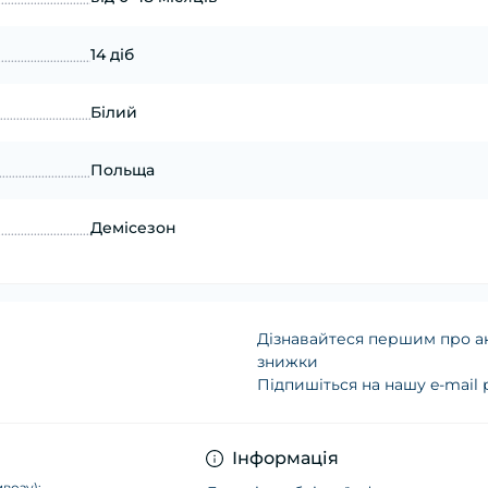
14 діб
Білий
Польща
Демісезон
Дізнавайтеся першим про ак
знижки
Підпишіться на нашу e-mail
Політика конфіденц
Інформація
возу):