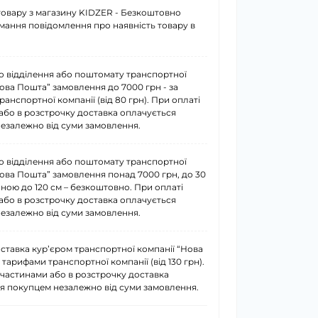
товару з магазину KIDZER - Безкоштовно
имання повідомлення про наявність товару в
о відділення або поштомату транспортної
Нова Пошта” замовлення до 7000 грн - за
анспортної компанії (від 80 грн). При оплаті
або в розстрочку доставка оплачується
езалежно від суми замовлення.
о відділення або поштомату транспортної
Нова Пошта” замовлення понад 7000 грн, до 30
иною до 120 см – безкоштовно. При оплаті
або в розстрочку доставка оплачується
езалежно від суми замовлення.
ставка курʼєром транспортної компанії “Нова
 тарифами транспортної компанії (від 130 грн).
 частинами або в розстрочку доставка
я покупцем незалежно від суми замовлення.