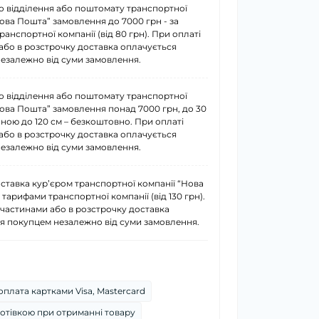
о відділення або поштомату транспортної
Нова Пошта” замовлення до 7000 грн - за
анспортної компанії (від 80 грн). При оплаті
або в розстрочку доставка оплачується
езалежно від суми замовлення.
о відділення або поштомату транспортної
Нова Пошта” замовлення понад 7000 грн, до 30
иною до 120 см – безкоштовно. При оплаті
або в розстрочку доставка оплачується
езалежно від суми замовлення.
ставка курʼєром транспортної компанії “Нова
 тарифами транспортної компанії (від 130 грн).
 частинами або в розстрочку доставка
я покупцем незалежно від суми замовлення.
плата картками Visa, Mastercard
отівкою при отриманні товару