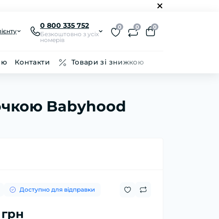
0 800 335 752
0
0
0
ієнту
Безкоштовно з усіх
номерів
ію
Контакти
Товари зі знижкою
очкою Babyhood
Доступно для відправки
 грн