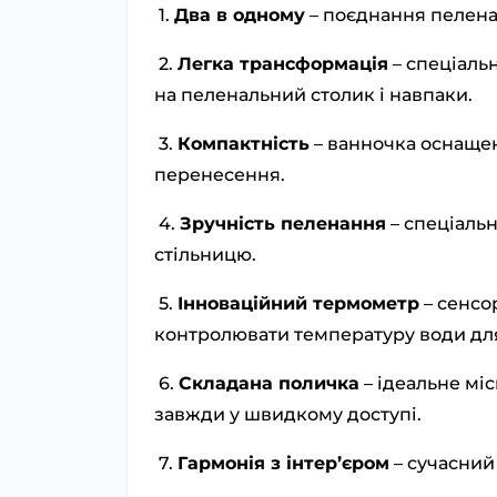
1.
Два в одному
– поєднання пелена
2.
Легка трансформація
– спеціаль
на пеленальний столик і навпаки.
3.
Компактність
– ванночка оснащен
перенесення.
4.
Зручність пеленання
– спеціаль
стільницю.
5.
Інноваційний термометр
– сенсо
контролювати температуру води дл
6.
Складана поличка
– ідеальне міс
завжди у швидкому доступі.
7.
Гармонія з інтер’єром
– сучасний