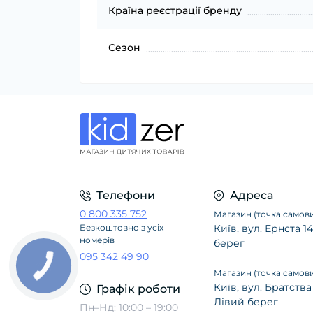
Країна реєстрації бренду
Сезон
Телефони
Адреса
0 800 335 752
Магазин (точка самови
Безкоштовно з усіх
Київ, вул. Ернста 
номерів
берег
095 342 49 90
Магазин (точка самови
Київ, вул. Братства
Графік роботи
Лівий берег
Пн–Нд: 10:00 – 19:00