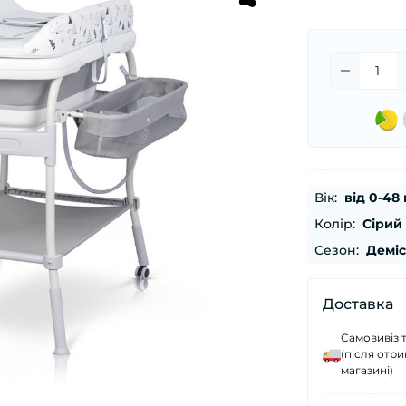
Вік:
від 0-48 
Колір:
Сірий
Сезон:
Демі
Доставка
Самовивіз 
(після отр
магазині)