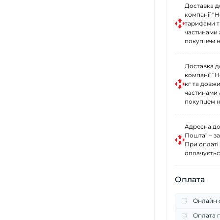
Доставка д
компанії “
тарифами тр
частинами 
покупцем н
Доставка д
компанії “
кг та довж
частинами 
покупцем н
Адресна до
Пошта” – за
При оплаті
оплачуєтьс
Оплата
Онлайн о
Оплата г