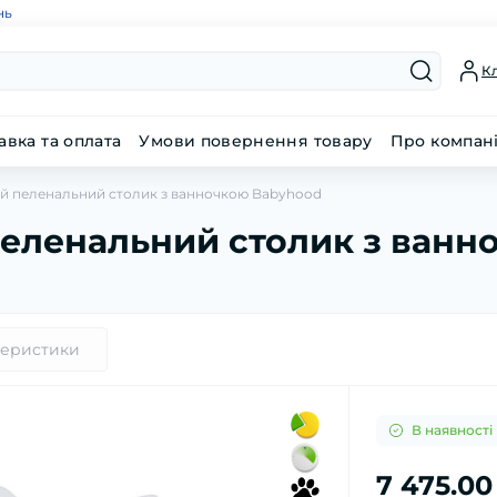
нь
Кл
авка та оплата
Умови повернення товару
Про компан
й пеленальний столик з ванночкою Babyhood
пеленальний столик з ванн
теристики
В наявності
7 475.00