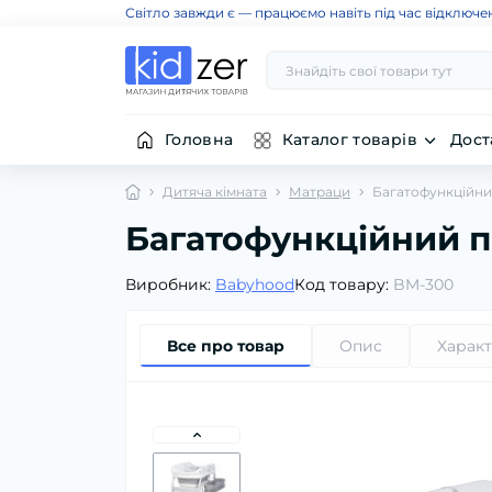
Світло завжди є — працюємо навіть під час відключе
Головна
Каталог товарів
Дост
Дитяча кімната
Матраци
Багатофункційни
Багатофункційний 
Виробник:
Babyhood
Код товару:
BM-300
Все про товар
Опис
Харак