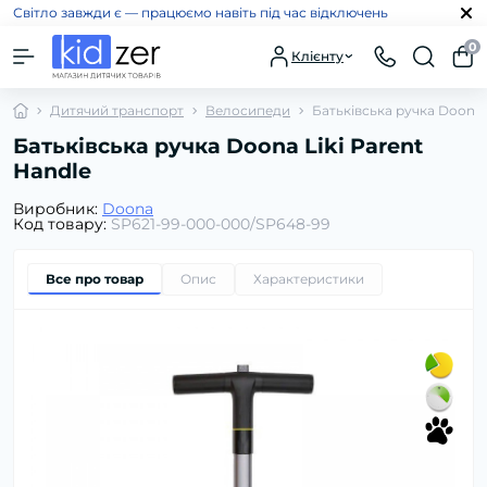
Світло завжди є — працюємо навіть під час відключень
0
Клієнту
Дитячий транспорт
Велосипеди
Батьківська ручка Doona L
Батьківська ручка Doona Liki Parent
Handle
Виробник:
Doona
Код товару:
SP621-99-000-000/SP648-99
Все про товар
Опис
Характеристики