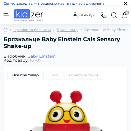
Світло завжди є — працюємо навіть під час відключень
0
Клієнту
Іграшки та розвиток
Брязкальця
Брязкальце Baby Einstein
Брязкальце Baby Einstein Cals Sensory
Shake-up
Виробник:
Baby Einstein
Код товару:
16707
Все про товар
Опис
Характеристики