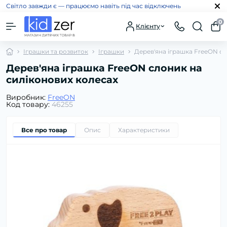
Світло завжди є — працюємо навіть під час відключень
0
Клієнту
Іграшки та розвиток
Іграшки
Дерев'яна іграшка FreeON сл
Дерев'яна іграшка FreeON слоник на
силіконових колесах
Виробник:
FreeON
Код товару:
46255
Все про товар
Опис
Характеристики