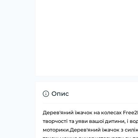
Опис
Дерев'яний їжачок на колесах Free
творчості та уяви вашої дитини, і в
моторики.Дерев'яний їжачок з силік