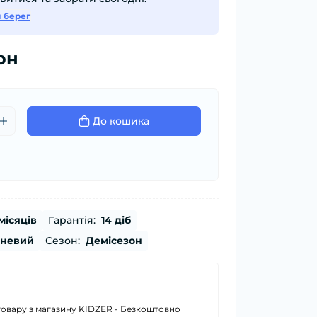
й берег
рн
До кошика
місяців
Гарантія:
14 діб
невий
Сезон:
Демісезон
товару з магазину KIDZER - Безкоштовно