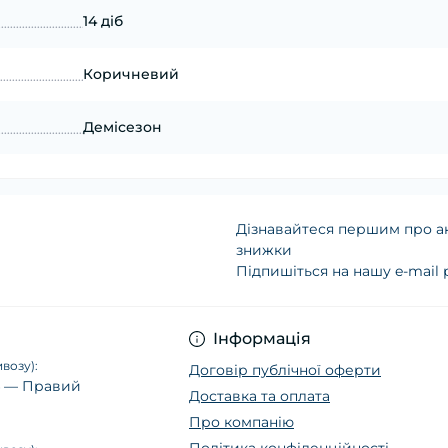
14 діб
Коричневий
Демісезон
Дізнавайтеся першим про ак
знижки
Підпишіться на нашу e-mail
Політика конфіденц
Інформація
возу):
Договір публічної оферти
14 — Правий
Доставка та оплата
Про компанію