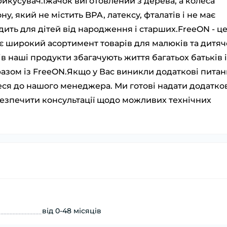
икусувач.Їжачок виготовлений з дерева, а колеса
у, який не містить BPA, латексу, фталатів і не має
ходить для дітей від народження і старших.FreeON - ц
 широкий асортимент товарів для малюків та дитяч
в наші продукти збагачують життя багатьох батьків і
 разом із FreeON.Якщо у Вас виникли додаткові пита
теся до нашого менеджера. Ми готові надати додатко
абезпечити консультації щодо можливих технічних
від 0-48 місяців