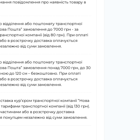
имання повідомлення про наявність товару в
о відділення або поштомату транспортної
Нова Пошта” замовлення до 7000 грн - за
анспортної компанії (від 80 грн). При оплаті
або в розстрочку доставка оплачується
езалежно від суми замовлення.
о відділення або поштомату транспортної
Нова Пошта” замовлення понад 7000 грн, до 30
иною до 120 см – безкоштовно. При оплаті
або в розстрочку доставка оплачується
езалежно від суми замовлення.
ставка курʼєром транспортної компанії “Нова
 тарифами транспортної компанії (від 130 грн).
 частинами або в розстрочку доставка
я покупцем незалежно від суми замовлення.