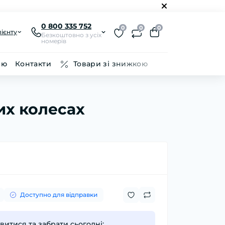
0 800 335 752
0
0
0
ієнту
Безкоштовно з усіх
номерів
ію
Контакти
Товари зі знижкою
их колесах
Доступно для відправки
итися та забрати сьогодні: