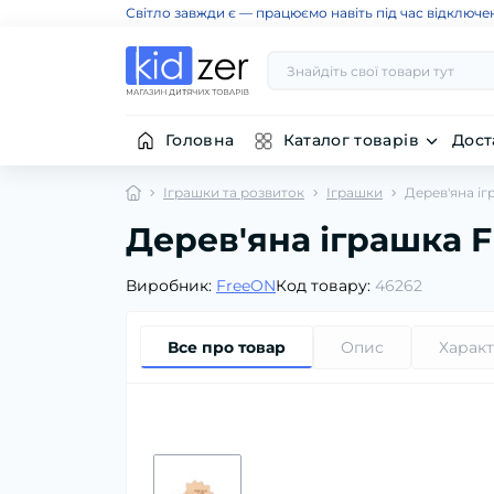
Світло завжди є — працюємо навіть під час відключе
Головна
Каталог товарів
Дост
Іграшки та розвиток
Іграшки
Дерев'яна іг
Дерев'яна іграшка 
Виробник:
FreeON
Код товару:
46262
Все про товар
Опис
Харак