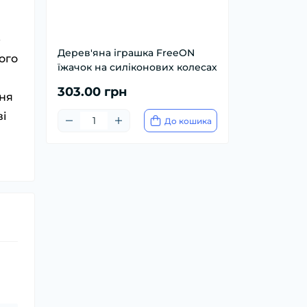
е
Дерев'яна іграшка FreeON
ого
їжачок на силіконових колесах
303.00 грн
ння
ві
До кошика