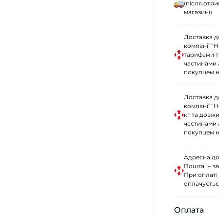
(після отр
магазині)
Доставка д
компанії “
тарифами тр
частинами 
покупцем н
Доставка д
компанії “
кг та довж
частинами 
покупцем н
Адресна до
Пошта” – за
При оплаті
оплачуєтьс
Оплата