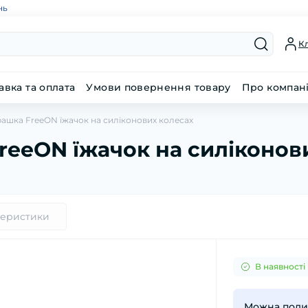
нь
Кл
авка та оплата
Умови повернення товару
Про компан
рашка FreeON їжачок на силіконових колесах
FreeON їжачок на силіконов
теристики
В наявності
Можна подив