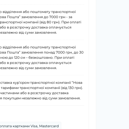
о відділення або поштомату транспортної
Нова Пошта” замовлення до 7000 грн - за
анспортної компанії (від 80 грн). При оплаті
або в розстрочку доставка оплачується
езалежно від суми замовлення.
о відділення або поштомату транспортної
Нова Пошта” замовлення понад 7000 грн, до 30
иною до 120 см – безкоштовно. При оплаті
або в розстрочку доставка оплачується
езалежно від суми замовлення.
ставка курʼєром транспортної компанії “Нова
 тарифами транспортної компанії (від 130 грн).
 частинами або в розстрочку доставка
я покупцем незалежно від суми замовлення.
плата картками Visa, Mastercard