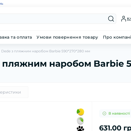
нь
Кл
авка та оплата
Умови повернення товару
Про компан
а Dede з пляжним наробом Barbie 590*270*280 мм
з пляжним наробом Barbie 
теристики
В наявності
631.00 г