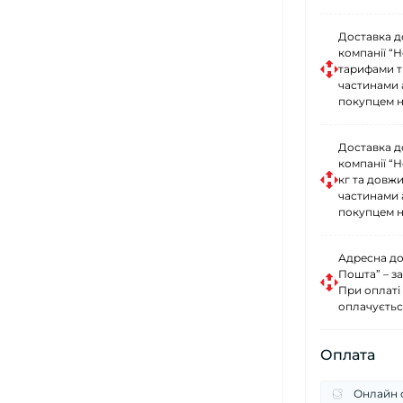
Доставка д
компанії “
тарифами тр
частинами 
покупцем н
Доставка д
компанії “
кг та довж
частинами 
покупцем н
Адресна до
Пошта” – за
При оплаті
оплачуєтьс
Оплата
Онлайн о