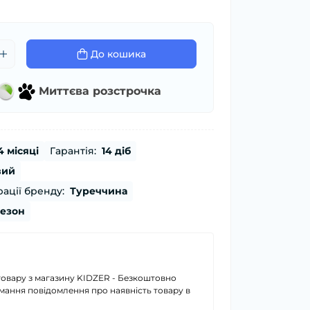
До кошика
Миттєва розстрочка
4 місяці
Гарантія:
14 діб
вий
ації бренду:
Туреччина
сезон
товару з магазину KIDZER - Безкоштовно
имання повідомлення про наявність товару в