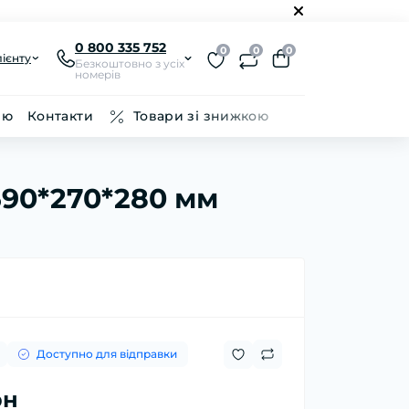
0 800 335 752
0
0
0
ієнту
Безкоштовно з усіх
номерів
ію
Контакти
Товари зі знижкою
590*270*280 мм
Доступно для відправки
рн