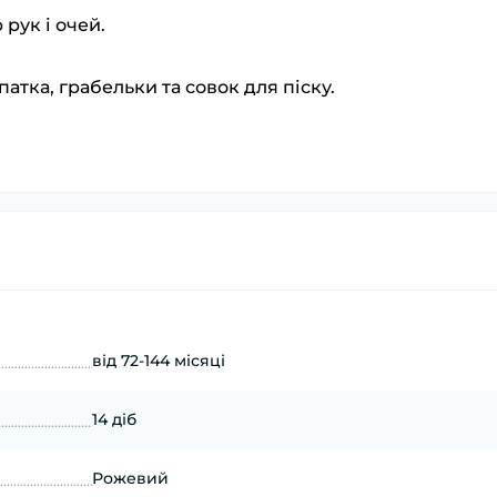
рук і очей.
опатка, грабельки та совок для піску.
від 72-144 місяці
14 діб
Рожевий