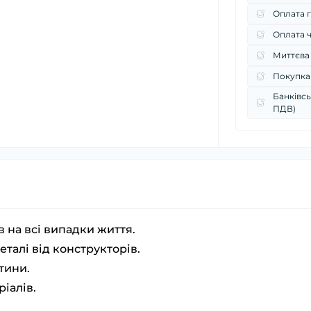
Оплата г
Оплата 
Миттєва
Покупка
Банківсь
ПДВ)
в на всі випадки життя.
талі від конструкторів.
тини.
ріалів.