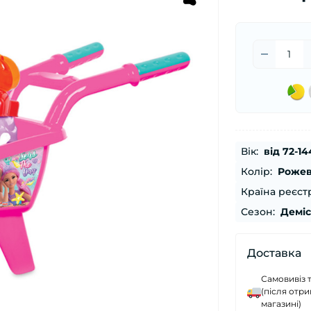
Вік:
від 72-14
Колір:
Роже
Країна реєстр
Сезон:
Демі
Доставка
Самовивіз 
(після отр
магазині)