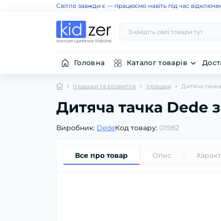
Світло завжди є — працюємо навіть під час відключе
Головна
Каталог товарів
Дост
Іграшки та розвиток
Іграшки
Дитяча тачк
Дитяча тачка Dede 
Виробник:
Dede
Код товару:
01982
Все про товар
Опис
Харак