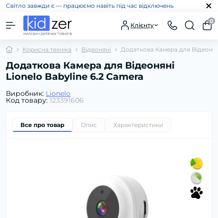
Світло завжди є — працюємо навіть під час відключень
0
Клієнту
Корисна техніка
Відеоняні
Додаткова Камера для Відеоняні
Додаткова Камера для Відеоняні
Lionelo Babyline 6.2 Camera
Виробник:
Lionelo
Код товару:
123391606
Все про товар
Опис
Характеристики