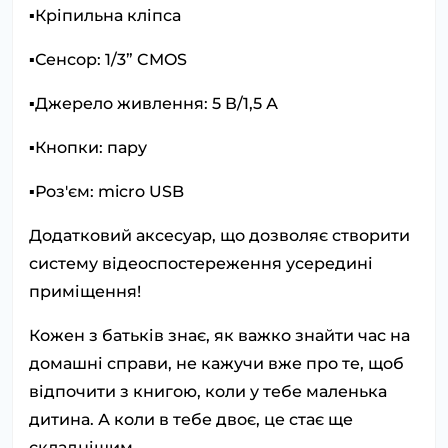
▪️Кріпильна кліпса
▪️Сенсор: 1/3” CMOS
▪️Джерело живлення: 5 В/1,5 А
▪️Кнопки: пару
▪️Роз'єм: micro USB
Додатковий аксесуар, що дозволяє створити
систему відеоспостереження усередині
приміщення!
Кожен з батьків знає, як важко знайти час на
домашні справи, не кажучи вже про те, щоб
відпочити з книгою, коли у тебе маленька
дитина. А коли в тебе двоє, це стає ще
складнішим.