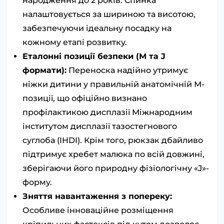
народження до 2 років. Спинка
налаштовується за шириною та висотою,
забезпечуючи ідеальну посадку на
кожному етапі розвитку.
Еталонні позиції безпеки (М та J
формати):
Переноска надійно утримує
ніжки дитини у правильній анатомічній М-
позиції, що офіційно визнано
профілактикою дисплазії Міжнародним
інститутом дисплазії тазостегнового
суглоба (IHDI). Крім того, рюкзак дбайливо
підтримує хребет малюка по всій довжині,
зберігаючи його природну фізіологічну «J»-
форму.
Зняття навантаження з попереку:
Особливе інноваційне розміщення