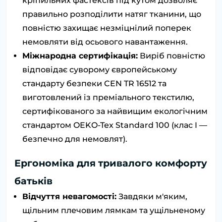
кріпильних фастексів під кутом дозволяє
правильно розподілити натяг тканини, що
повністю захищає незміцнілий поперек
немовляти від осьового навантаження.
Міжнародна сертифікація:
Виріб повністю
відповідає суворому європейському
стандарту безпеки CEN TR 16512 та
виготовлений із преміального текстилю,
сертифікованого за найвищим екологічним
стандартом OEKO-Tex Standard 100 (клас I —
безпечно для немовлят).
Ергономіка для тривалого комфорту
батьків
Відчуття невагомості:
Завдяки м'яким,
щільним плечовим лямкам та ущільненому