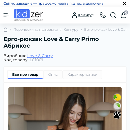
Світло завжди є — працюємо навіть під час відключень
0
Клієнту
Переноски та підтримка
Кенгуру
Ерго-рюкзак Love & Carr
Ерго-рюкзак Love & Carry Primo
Абрикос
Виробник:
Love & Carry
Код товару:
LC1001
Все про товар
Опис
Характеристики