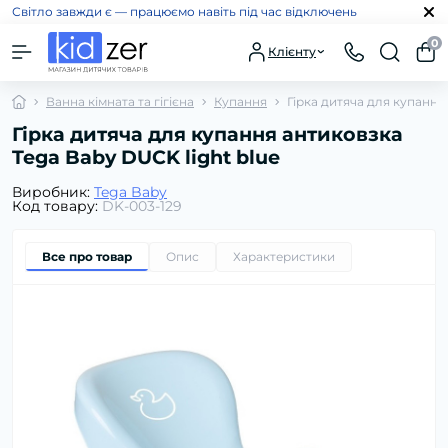
Світло завжди є — працюємо навіть під час відключень
0
Клієнту
Ванна кімната та гігієна
Купання
Гірка дитяча для купання
Гірка дитяча для купання антиковзка
Tega Baby DUCK light blue
Виробник:
Tega Baby
Код товару:
DK-003-129
Все про товар
Опис
Характеристики