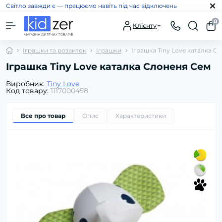
Світло завжди є — працюємо навіть під час відключень
0
Клієнту
Іграшки та розвиток
Іграшки
Іграшка Tiny Love каталка С
Іграшка Tiny Love каталка Слоненя Сем
Виробник:
Tiny Love
Код товару:
1117000458
Все про товар
Опис
Характеристики