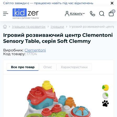
Світло завжди є — працюємо навіть під час відключень
0
Клієнту
Іграшки та розвиток
Іграшки
Ігровий розвиваючий центр C
Ігровий розвиваючий центр Clementoni
Sensory Table, серія Soft Clemmy
Виробник:
Clementoni
Код товару:
17704
Все про товар
Опис
Характеристики