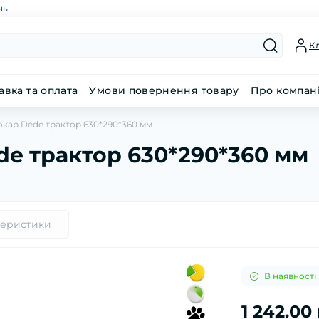
нь
Кл
авка та оплата
Умови повернення товару
Про компан
окар Dede трактор 630*290*360 мм
de трактор 630*290*360 мм
теристики
В наявності
1 242.00