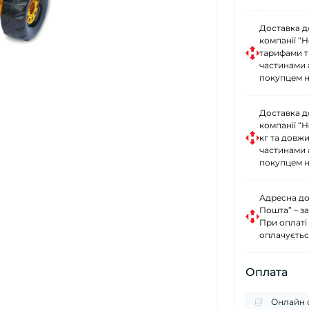
Доставка д
компанії “
тарифами тр
частинами 
покупцем н
Доставка д
компанії “
кг та довж
частинами 
покупцем н
Адресна до
Пошта” – за
При оплаті
оплачуєтьс
Оплата
Онлайн о