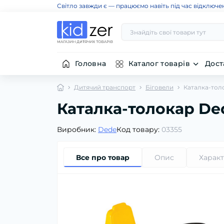
Світло завжди є — працюємо навіть під час відключе
Головна
Каталог товарів
Дост
Дитячий транспорт
Біговели
Каталка-тол
Каталка-толокар De
Виробник:
Dede
Код товару:
03355
Все про товар
Опис
Харак