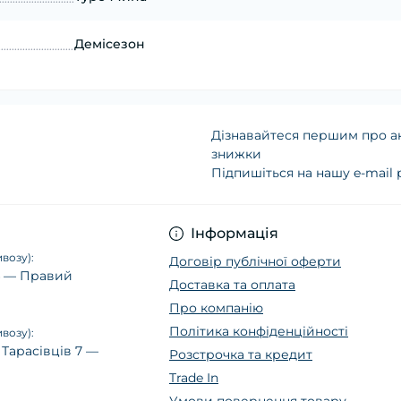
Демісезон
Дізнавайтеся першим про ак
знижки
Підпишіться на нашу e-mail
Політика конфіденц
Інформація
возу):
Договір публічної оферти
14 — Правий
Доставка та оплата
Про компанію
Політика конфіденційності
возу):
 Тарасівців 7 —
Розстрочка та кредит
Trade In