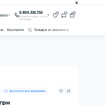
0 800 335 752
0
0
0
ієнту
Безкоштовно з усіх
номерів
ію
Контакти
Товари зі знижкою
Доступно для відправки
 грн