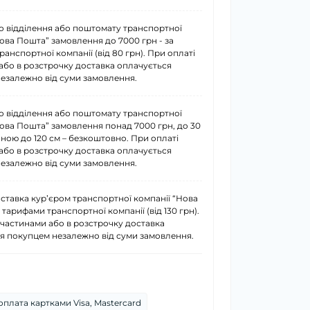
о відділення або поштомату транспортної
Нова Пошта” замовлення до 7000 грн - за
анспортної компанії (від 80 грн). При оплаті
або в розстрочку доставка оплачується
езалежно від суми замовлення.
о відділення або поштомату транспортної
Нова Пошта” замовлення понад 7000 грн, до 30
иною до 120 см – безкоштовно. При оплаті
або в розстрочку доставка оплачується
езалежно від суми замовлення.
ставка курʼєром транспортної компанії “Нова
 тарифами транспортної компанії (від 130 грн).
 частинами або в розстрочку доставка
я покупцем незалежно від суми замовлення.
плата картками Visa, Mastercard