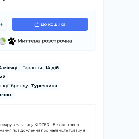
До кошика
Миттєва розстрочка
4 місяці
Гарантія:
14 діб
ий
ації бренду:
Туреччина
сезон
товару з магазину KIDZER - Безкоштовно
имання повідомлення про наявність товару в