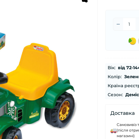
Вік:
від 72-14
Колір:
Зелен
Країна реєстр
Сезон:
Демі
Доставка
Самовивіз 
(після отр
магазині)