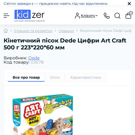
Світло завжди є — працюємо навіть під час відключень
0
Клієнту
Іграшки та розвиток
Іграшки
Кінетичний пісок Dede Цифри 
Кінетичний пісок Dede Цифри Art Craft
500 г 223*220*60 мм
Виробник:
Dede
Код товару:
03678
Все про товар
Опис
Характеристики