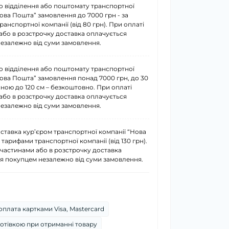
о відділення або поштомату транспортної
Нова Пошта” замовлення до 7000 грн - за
анспортної компанії (від 80 грн). При оплаті
або в розстрочку доставка оплачується
езалежно від суми замовлення.
о відділення або поштомату транспортної
Нова Пошта” замовлення понад 7000 грн, до 30
иною до 120 см – безкоштовно. При оплаті
або в розстрочку доставка оплачується
езалежно від суми замовлення.
ставка курʼєром транспортної компанії “Нова
 тарифами транспортної компанії (від 130 грн).
 частинами або в розстрочку доставка
я покупцем незалежно від суми замовлення.
плата картками Visa, Mastercard
отівкою при отриманні товару