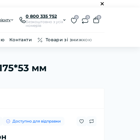
0 800 335 752
0
0
0
ієнту
Безкоштовно з усіх
номерів
ію
Контакти
Товари зі знижкою
*175*53 мм
Доступно для відправки
рн