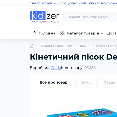
Світло завжди є — працюємо навіть під час відключе
Головна
Каталог товарів
Дост
Іграшки та розвиток
Іграшки
Кінетичний пі
Кінетичний пісок Ded
Виробник:
Dede
Код товару:
03686
Все про товар
Опис
Харак