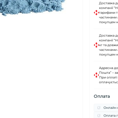
Доставка д
компанії “
тарифами тр
частинами 
покупцем н
Доставка д
компанії “
кг та довж
частинами 
покупцем н
Адресна до
Пошта” – за
При оплаті
оплачуєтьс
Оплата
Онлайн о
Оплата г