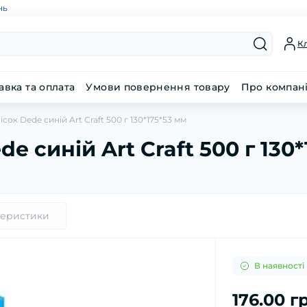
нь
Кл
авка та оплата
Умови повернення товару
Про компан
сок Dede синій Art Craft 500 г 130*175*53 мм
e синій Art Craft 500 г 130
теристики
В наявності
176.00 г