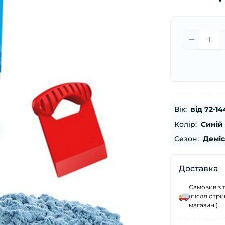
Вік:
від 72-14
Колір:
Синій
Сезон:
Демі
Доставка
Самовивіз 
(після отр
магазині)