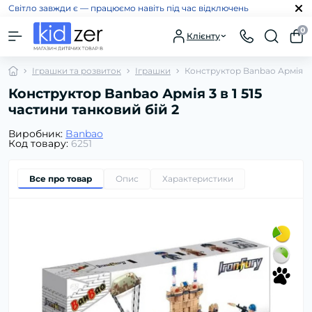
Світло завжди є — працюємо навіть під час відключень
0
Клієнту
Іграшки та розвиток
Іграшки
Конструктор Banbao Армія 3 в
Конструктор Banbao Армія 3 в 1 515
частини танковий бій 2
Виробник:
Banbao
Код товару:
6251
Все про товар
Опис
Характеристики