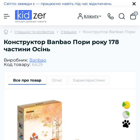
Світло завжди є — працюємо навіть під час відключень
0
Клієнту
Іграшки та розвиток
Іграшки
Конструктор Banbao Пори ро
Конструктор Banbao Пори року 178
частини Осінь
Виробник:
Banbao
Код товару:
6629
Все про товар
Опис
Характеристики