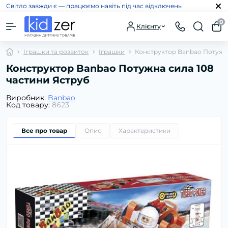
Світло завжди є — працюємо навіть під час відключень
0
Клієнту
Іграшки та розвиток
Іграшки
Конструктор Banbao Потужна
Конструктор Banbao Потужна сила 108
частини Яструб
Виробник:
Banbao
Код товару:
8623
Все про товар
Опис
Характеристики