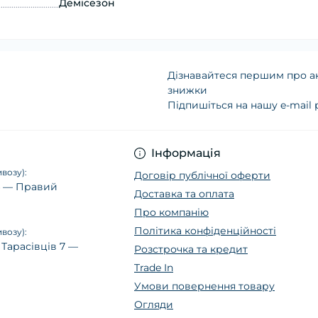
Демісезон
Дізнавайтеся першим про ак
знижки
Підпишіться на нашу e-mail
Політика конфіденц
Інформація
возу):
Договір публічної оферти
14 — Правий
Доставка та оплата
Про компанію
Політика конфіденційності
возу):
 Тарасівців 7 —
Розстрочка та кредит
Trade In
Умови повернення товару
Огляди