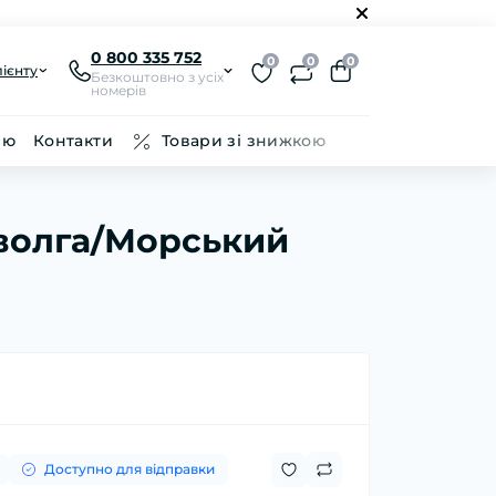
0 800 335 752
0
0
0
ієнту
Безкоштовно з усіх
номерів
ію
Контакти
Товари зі знижкою
Іволга/Морський
Доступно для відправки