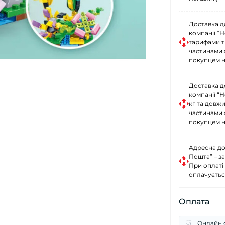
Доставка д
компанії “
тарифами тр
частинами 
покупцем н
Доставка д
компанії “
кг та довж
частинами 
покупцем н
Адресна до
Пошта” – за
При оплаті
оплачуєтьс
Оплата
Онлайн о