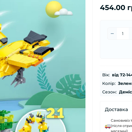
454.00 
Вік:
від 72-14
Колір:
Зелен
Сезон:
Демі
Доставка
Самовивіз 
(після отр
магазині)