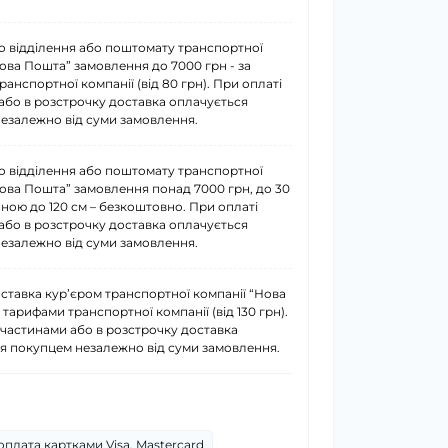
о відділення або поштомату транспортної
Нова Пошта” замовлення до 7000 грн - за
анспортної компанії (від 80 грн). При оплаті
або в розстрочку доставка оплачується
езалежно від суми замовлення.
о відділення або поштомату транспортної
Нова Пошта” замовлення понад 7000 грн, до 30
иною до 120 см – безкоштовно. При оплаті
або в розстрочку доставка оплачується
езалежно від суми замовлення.
ставка курʼєром транспортної компанії “Нова
 тарифами транспортної компанії (від 130 грн).
 частинами або в розстрочку доставка
я покупцем незалежно від суми замовлення.
плата картками Visa, Mastercard