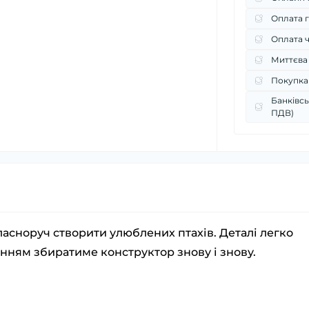
Оплата г
Оплата 
Миттєва
Покупка
Банківсь
ПДВ)
асноруч створити улюблених птахів. Деталі легко
енням збиратиме конструктор знову і знову.