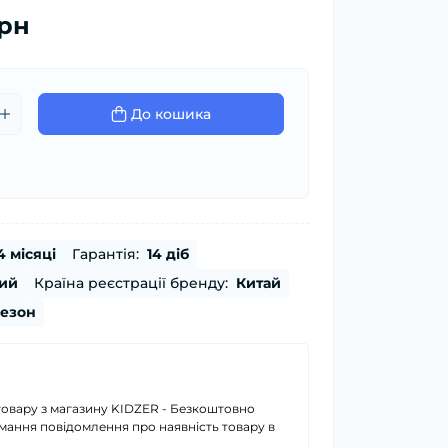
грн
До кошика
4 місяці
Гарантія:
14 діб
ий
Країна реєстрації бренду:
Китай
сезон
товару з магазину KIDZER - Безкоштовно
имання повідомлення про наявність товару в