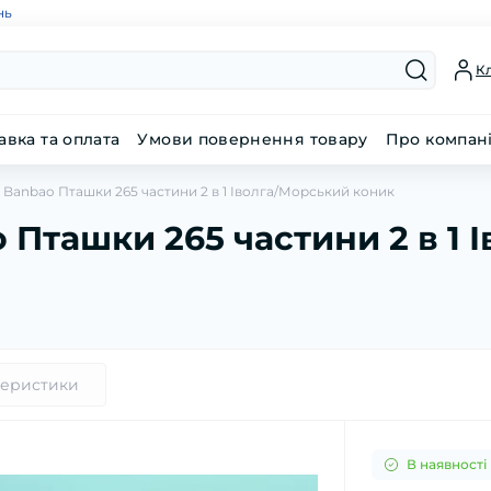
нь
Кл
авка та оплата
Умови повернення товару
Про компан
 Banbao Пташки 265 частини 2 в 1 Іволга/Морський коник
 Пташки 265 частини 2 в 1 
теристики
В наявності