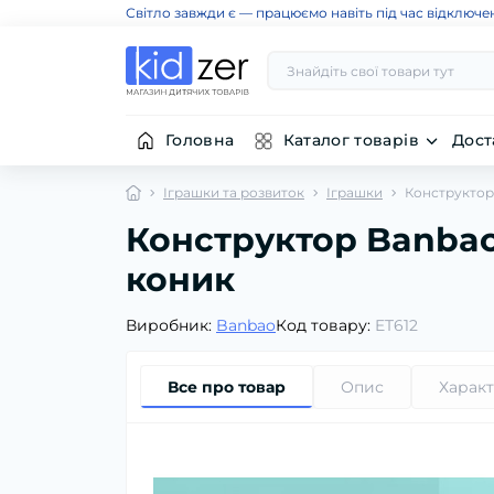
Світло завжди є — працюємо навіть під час відключе
Головна
Каталог товарів
Дост
Іграшки та розвиток
Іграшки
Конструктор
Конструктор Banbao
коник
Виробник:
Banbao
Код товару:
ET612
Все про товар
Опис
Харак