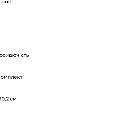
коник
посидючість
комплекті
10,2 см