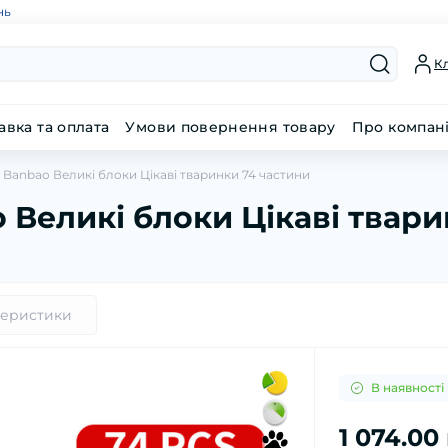
нь
Кл
авка та оплата
Умови повернення товару
Про компан
Banbao Великі блоки Цікаві тваринки 74 частини
 Великі блоки Цікаві твари
теристики
В наявності
1 074.00