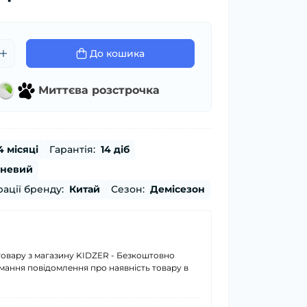
До кошика
Миттєва розстрочка
4 місяці
Гарантія:
14 діб
невий
ації бренду:
Китай
Сезон:
Демісезон
товару з магазину KIDZER - Безкоштовно
имання повідомлення про наявність товару в