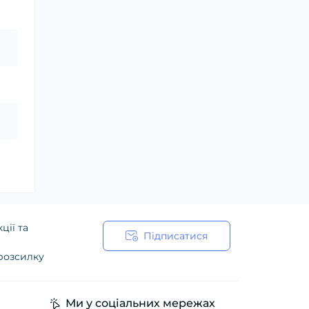
ції та
Підписатися
 розсилку
ійності
Ми у соціальних мережах