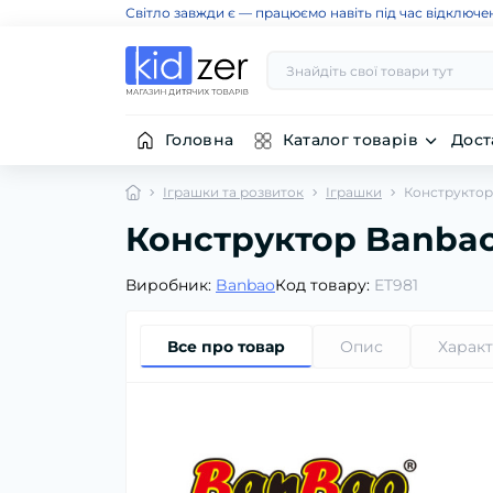
Світло завжди є — працюємо навіть під час відключе
Головна
Каталог товарів
Дост
Іграшки та розвиток
Іграшки
Конструктор 
Конструктор Banbao
Виробник:
Banbao
Код товару:
ET981
Все про товар
Опис
Харак