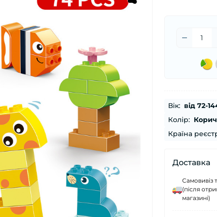
Вік:
від 72-14
Колір:
Корич
Країна реєстр
Доставка
Самовивіз 
(після отр
магазині)