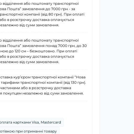
о відділення або поштомату транспортної
Нова Пошта” замовлення до 7000 грн - за
анспортної компанії (від 80 грн). При оплаті
або в розстрочку доставка оплачується
езалежно від суми замовлення.
о відділення або поштомату транспортної
Нова Пошта” замовлення понад 7000 грн, до 30
иною до 120 см – безкоштовно. При оплаті
або в розстрочку доставка оплачується
езалежно від суми замовлення.
ставка курʼєром транспортної компанії “Нова
 тарифами транспортної компанії (від 130 грн).
 частинами або в розстрочку доставка
я покупцем незалежно від суми замовлення.
плата картками Visa, Mastercard
отівкою при отриманні товару