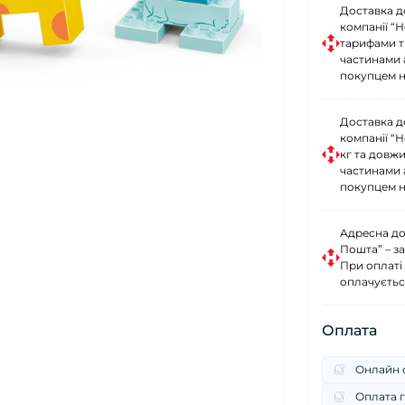
Доставка д
компанії “
тарифами тр
частинами 
покупцем н
Доставка д
компанії “
кг та довж
частинами 
покупцем н
Адресна до
Пошта” – за
При оплаті
оплачуєтьс
Оплата
Онлайн о
Оплата г