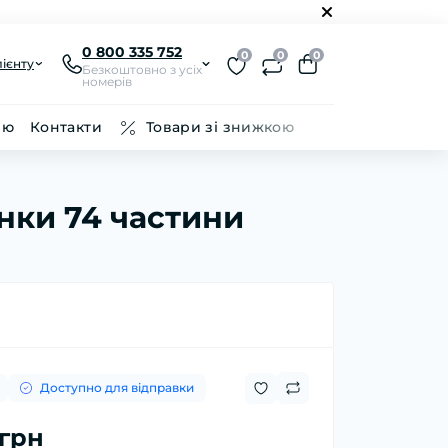
0 800 335 752
0
0
0
ієнту
Безкоштовно з усіх
номерів
ію
Контакти
Товари зі знижкою
нки 74 частини
Доступно для відправки
 грн