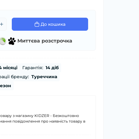
До кошика
Миттєва розстрочка
4 місяці
Гарантія:
14 діб
ації бренду:
Туреччина
сезон
товару з магазину KIDZER - Безкоштовно
имання повідомлення про наявність товару в