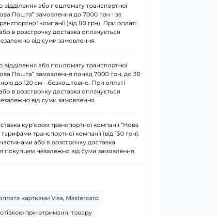
о відділення або поштомату транспортної
Нова Пошта” замовлення до 7000 грн - за
анспортної компанії (від 80 грн). При оплаті
або в розстрочку доставка оплачується
езалежно від суми замовлення.
о відділення або поштомату транспортної
Нова Пошта” замовлення понад 7000 грн, до 30
иною до 120 см – безкоштовно. При оплаті
або в розстрочку доставка оплачується
езалежно від суми замовлення.
ставка курʼєром транспортної компанії “Нова
 тарифами транспортної компанії (від 130 грн).
 частинами або в розстрочку доставка
я покупцем незалежно від суми замовлення.
плата картками Visa, Mastercard
отівкою при отриманні товару