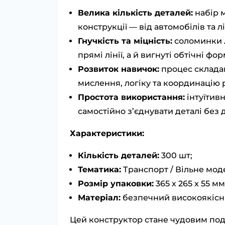
Велика кількість деталей:
набір м
конструкції — від автомобілів та л
Гнучкість та міцність:
соломинки 
прямі лінії, а й вигнуті обтічні ф
Розвиток навичок:
процес склада
мислення, логіку та координацію р
Простота використання:
інтуїтив
самостійно з’єднувати деталі без
Характеристики:
Кількість деталей:
300 шт;
Тематика:
Транспорт / Вільне мо
Розмір упаковки:
365 х 265 х 55 мм
Матеріал:
безпечний високоякісн
Цей конструктор стане чудовим под