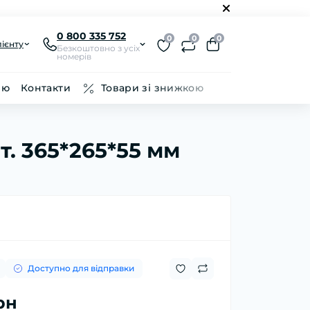
0 800 335 752
0
0
0
ієнту
Безкоштовно з усіх
номерів
ію
Контакти
Товари зі знижкою
. 365*265*55 мм
Доступно для відправки
рн