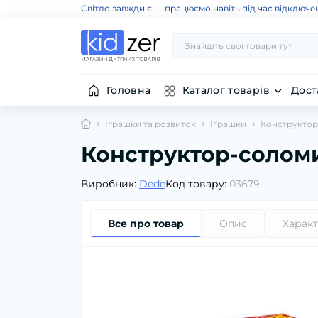
Світло завжди є — працюємо навіть під час відключе
Головна
Каталог товарів
Дост
Іграшки та розвиток
Іграшки
Конструктор
Конструктор-соломи
Виробник:
Dede
Код товару:
03679
Все про товар
Опис
Харак