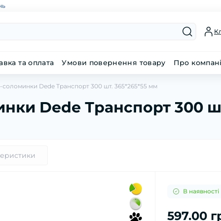
нь
Кл
авка та оплата
Умови повернення товару
Про компан
-соломинки Dede Транспорт 300 шт. 365*265*55 мм
нки Dede Транспорт 300 шт
теристики
В наявності
597.00 г