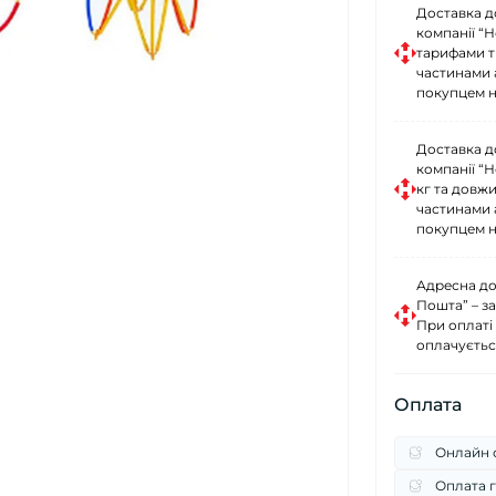
Доставка д
компанії “
тарифами тр
частинами 
покупцем н
Доставка д
компанії “
кг та довж
частинами 
покупцем н
Адресна до
Пошта” – за
При оплаті
оплачуєтьс
Оплата
Онлайн о
Оплата г