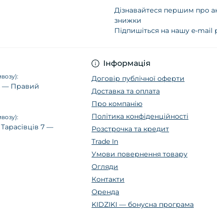
Дізнавайтеся першим про ак
знижки
Підпишіться на нашу e-mail
Політика конфіденц
Інформація
возу):
Договір публічної оферти
14 — Правий
Доставка та оплата
Про компанію
Політика конфіденційності
возу):
 Тарасівців 7 —
Розстрочка та кредит
Trade In
Умови повернення товару
Огляди
Контакти
Оренда
KIDZIKI — бонусна програма