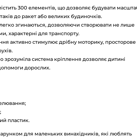
істить 300 елементів, що дозволяє будувати масшта
ітаків до ракет або великих будиночків.
легко згинаються, дозволяючи створювати не лише
орми, характерні для транспорту.
ння активно стимулює дрібну моторику, просторове
ухів.
но зрозуміла система кріплення дозволяє дитині
 допомоги дорослих.
делювання;
;
ий пластик.
арунком для маленьких винахідників, які люблять