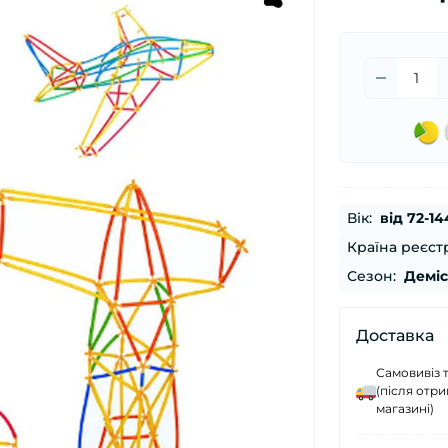
Вік:
від 72-14
Країна реєстр
Сезон:
Демі
Доставка
Самовивіз 
(після отр
магазині)