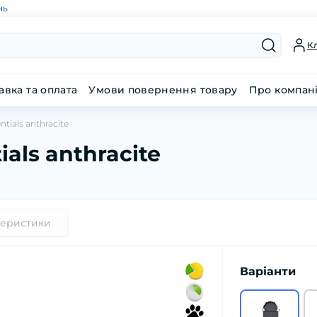
нь
Кл
авка та оплата
Умови повернення товару
Про компан
ntials anthracite
ials anthracite
теристики
Варіанти