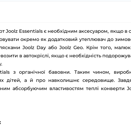
Joolz Essentials є необхідним аксесуаром, якщо в сі
овувати окремо як додатковий утеплювач до зимов
ясками Joolz Day або Joolz Geo. Крім того, малюк
евозити в автокріслі, якщо є необхідність подорожув
.
ntials з органічної бавовни. Таким чином, вироб
их дітей, а й про навколишнє середовище. Завд
нним абсорбуючим властивостям теплі конверти Jo
: