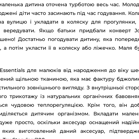
, маленька дитина оточена турботою весь час. Моло
джені діти часто засинають під час годування. Кол
а вулицю і укладати в коляску для прогулянки, 
є вередувати. Якщо батьки придбали конверт Jo
ішено! Достатньо погодувати дитину, яка поперед
s, а потім укласти її в коляску або ліжечко. Маля б
Essentials для малюків від народження до віку ше
блений щільною тканиною, яка має фактуру бджоли
стильного зовнішнього вигляду. З внутрішньої стор
кого трикотажу із натуральних органічних бавовня
ться чудовою теплорегуляцією. Крім того, він до
иділяється дитячим організмом. Вкладати мален
s дуже просто, оскільки аксесуар оснащений надій
з яких виготовлений даний аксесуар, підтвердж