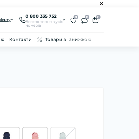
0 800 335 752
0
0
0
ієнту
Безкоштовно з усіх
номерів
ію
Контакти
Товари зі знижкою