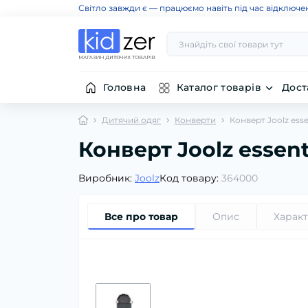
Світло завжди є — працюємо навіть під час відключе
Головна
Каталог товарів
Дост
Дитячий одяг
Конверти
Конверт Joolz esse
Конверт Joolz essent
Виробник:
Joolz
Код товару:
364000
Все про товар
Опис
Харак