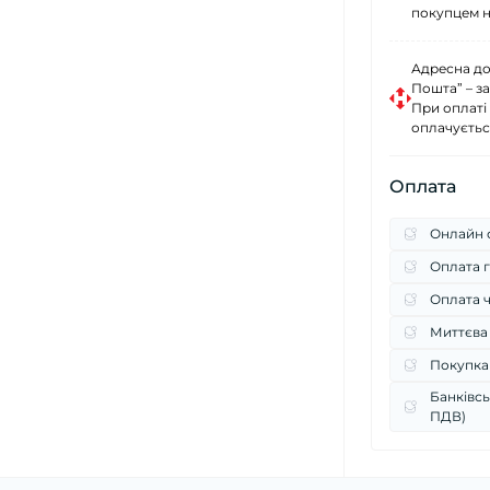
покупцем н
Адресна до
Пошта” – за
При оплаті
оплачуєтьс
Оплата
Онлайн о
Оплата г
Оплата 
Миттєва
Покупка
Банківсь
ПДВ)