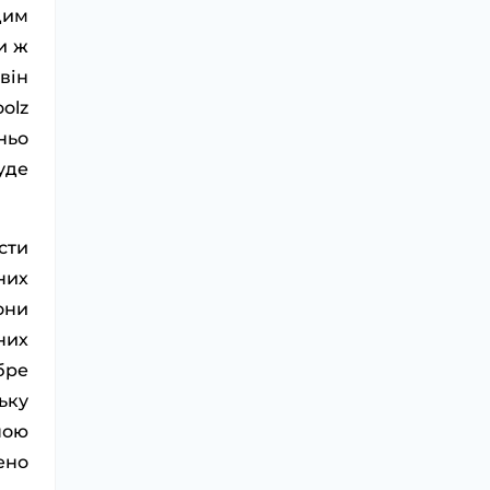
дим
и ж
він
olz
ньо
уде
сти
них
они
них
бре
ьку
ною
ено