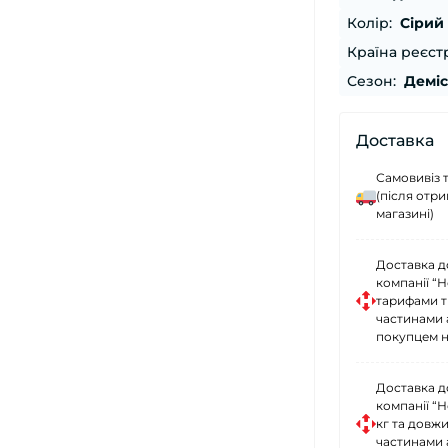
Колір:
Сірий
Країна реєстр
Сезон:
Демі
Доставка
Самовивіз 
(після отр
магазині)
Доставка д
компанії “
тарифами тр
частинами 
покупцем н
Доставка д
компанії “
кг та довж
частинами 