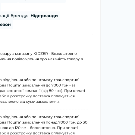
ації бренду:
Нідерланди
сезон
товару з магазину KIDZER - Безкоштовно
имання повідомлення про наявність товару в
о відділення або поштомату транспортної
Нова Пошта” замовлення до 7000 грн - за
анспортної компанії (від 80 грн). При оплаті
або в розстрочку доставка оплачується
езалежно від суми замовлення.
о відділення або поштомату транспортної
Нова Пошта” замовлення понад 7000 грн, до 30
иною до 120 см – безкоштовно. При оплаті
або в розстрочку доставка оплачується