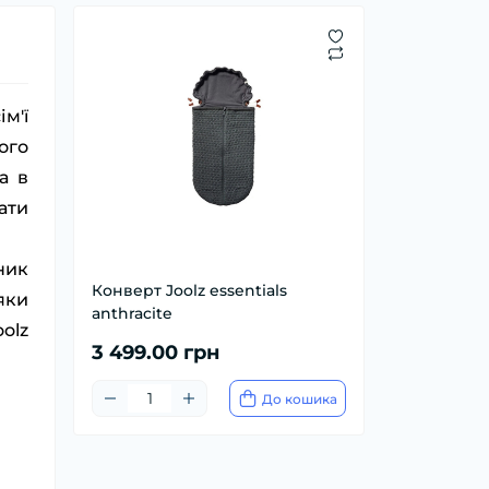
м'ї
ого
а в
ати
ник
Конверт Joolz essentials
яки
anthracite
olz
3 499.00 грн
До кошика