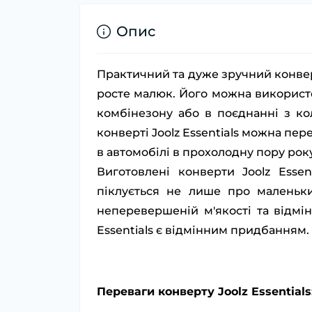
Опис
Практичний та дуже зручний конверт 
росте малюк. Його можна використ
комбінезону або в поєднанні з кол
конверті Joolz Essentials можна пер
в автомобілі в прохолодну пору року
Виготовлені конверти Joolz Esse
піклується не лише про маленьк
неперевершеній м'якості та відмі
Essentials є відмінним придбанням.
Переваги конверту Joolz Essentials