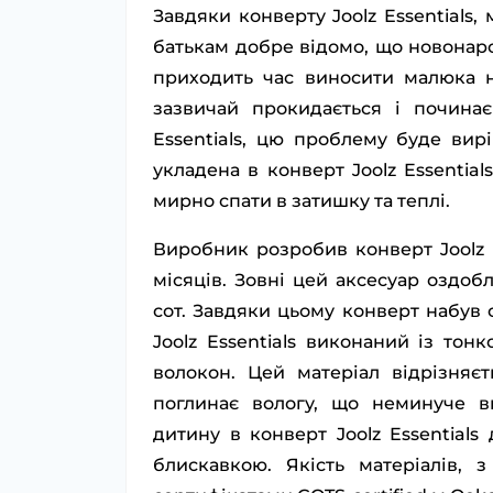
Завдяки конверту Joolz Essentials
батькам добре відомо, що новонаро
приходить час виносити малюка н
зазвичай прокидається і почина
Essentials, цю проблему буде вир
укладена в конверт Joolz Essential
мирно спати в затишку та теплі.
Виробник розробив конверт Joolz 
місяців. Зовні цей аксесуар оздо
сот. Завдяки цьому конверт набув 
Joolz Essentials виконаний із тон
волокон. Цей матеріал відрізняє
поглинає вологу, що неминуче в
дитину в конверт Joolz Essential
блискавкою. Якість матеріалів, 