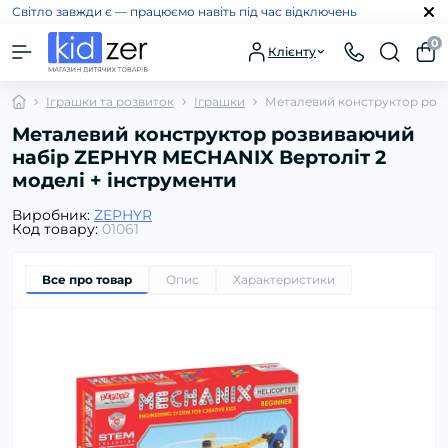
Світло завжди є — працюємо навіть під час відключень
0
Клієнту
Іграшки та розвиток
Іграшки
Металевий конструктор розв
Металевий конструктор розвиваючий
набір ZEPHYR MECHANIX Вертоліт 2
моделі + інструменти
Виробник:
ZEPHYR
Код товару:
01061
Все про товар
Опис
Характеристики