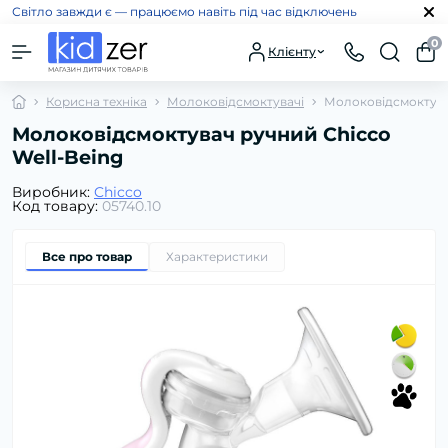
Світло завжди є — працюємо навіть під час відключень
0
Клієнту
Корисна техніка
Молоковідсмоктувачі
Молоковідсмоктувач
Молоковідсмоктувач ручний Chicco
Well-Being
Виробник:
Chicco
Код товару:
05740.10
Все про товар
Характеристики