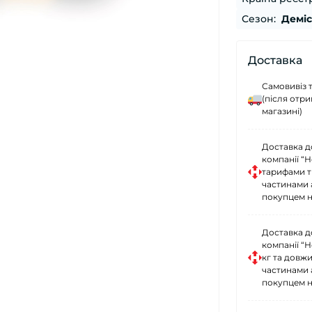
Сезон:
Демі
Доставка
Самовивіз 
(після отр
магазині)
Доставка д
компанії “
тарифами тр
частинами 
покупцем н
Доставка д
компанії “
кг та довж
частинами 
покупцем н