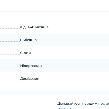
від 0-48 місяців
6 місяців
Сірий
Нідерланди
Демісезон
Дізнавайтеся першим про ак
знижки