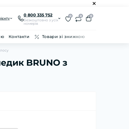
0 800 335 752
0
0
0
ієнту
Безкоштовно з усіх
номерів
ію
Контакти
Товари зі знижкою
олосу
медик BRUNO з