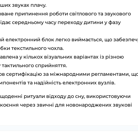
ших звуках плачу.
ване припинення роботи світлового та звукового
відає середньому часу переходу дитини у фазу
й електронний блок легко виймається, що забезпеч
обки текстильного чохла.
авлена у кількох візуальних варіантах із різною
 тактильного сприйняття.
в сертифікацію за міжнародними регламентами, щ
мпонентів та надійність електронних вузлів.
 щоденні ритуали відходу до сну, використовуючи
коєння через звичні для новонароджених звукові