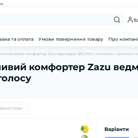
нь
Кл
авка та оплата
Умови повернення товару
Про компан
спокійливий комфортер Zazu ведмедик BRUNO з нічником і записом г
ливий комфортер Zazu вед
голосу
теристики
Варіанти