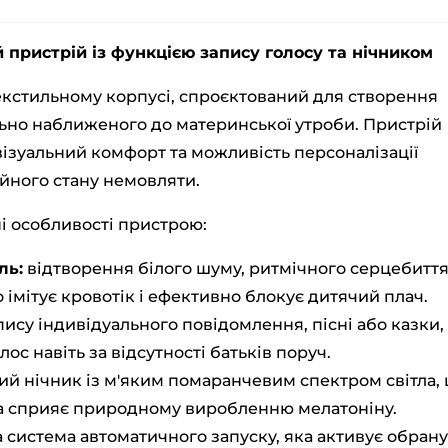
пристрій із функцією запису голосу та нічником
екстильному корпусі, спроєктований для створення
ьно наближеного до материнської утроби. Пристрій
 візуальний комфорт та можливість персоналізації
ійного стану немовляти.
і особливості пристрою:
ль:
відтворення білого шуму, ритмічного серцебиття
 імітує кровотік і ефективно блокує дитячий плач.
ису індивідуального повідомлення, пісні або казки,
ос навіть за відсутності батьків поруч.
ий нічник із м'яким помаранчевим спектром світла,
та сприяє природному виробленню мелатоніну.
 система автоматичного запуску, яка активує обрану