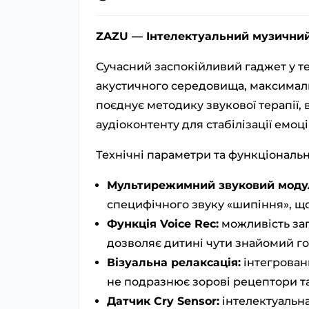
ZAZU — Інтелектуальний музичний 
Сучасний заспокійливий гаджет у т
акустичного середовища, максимал
поєднує методику звукової терапії,
аудіоконтенту для стабілізації емоц
Технічні параметри та функціональн
Мультирежимний звуковий моду
специфічного звуку «шипіння», що
Функція Voice Rec:
можливість зап
дозволяє дитині чути знайомий гол
Візуальна релаксація:
інтегрован
не подразнює зорові рецептори 
Датчик Cry Sensor:
інтелектуальна