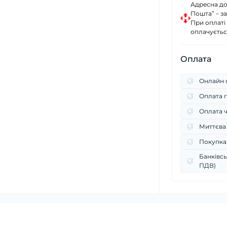
Адресна до
Пошта” – за
При оплаті
оплачуєтьс
Оплата
Онлайн о
Оплата г
Оплата 
Миттєва
Покупка
Банківсь
ПДВ)