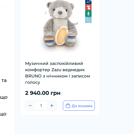
Музичний заспокійливий
комфортер Zazu ведмедик
BRUNO з нічником і записом
 та
голосу
2 940.00 грн
 що
До кошика
 що