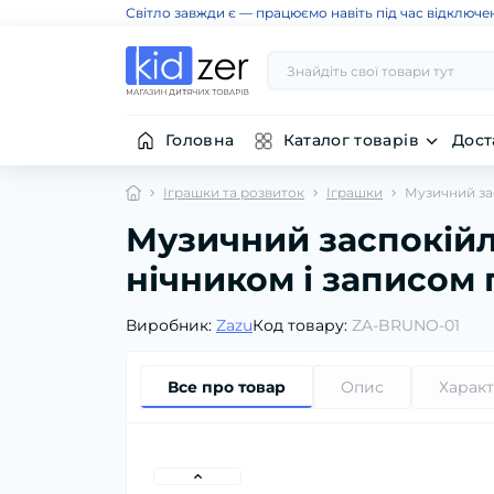
Світло завжди є — працюємо навіть під час відключе
Головна
Каталог товарів
Дост
Іграшки та розвиток
Іграшки
Музичний за
Музичний заспокій
нічником і записом 
Виробник:
Zazu
Код товару:
ZA-BRUNO-01
Все про товар
Опис
Харак