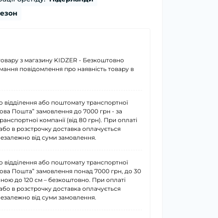
сезон
товару з магазину KIDZER - Безкоштовно
имання повідомлення про наявність товару в
о відділення або поштомату транспортної
Нова Пошта” замовлення до 7000 грн - за
анспортної компанії (від 80 грн). При оплаті
або в розстрочку доставка оплачується
езалежно від суми замовлення.
о відділення або поштомату транспортної
Нова Пошта” замовлення понад 7000 грн, до 30
иною до 120 см – безкоштовно. При оплаті
або в розстрочку доставка оплачується
езалежно від суми замовлення.