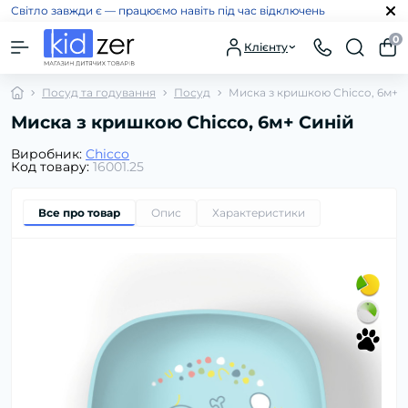
Світло завжди є — працюємо навіть під час відключень
0
Клієнту
Посуд та годування
Посуд
Миска з кришкою Chicco, 6м+ 
Миска з кришкою Chicco, 6м+ Синій
Виробник:
Chicco
Код товару:
16001.25
Все про товар
Опис
Характеристики