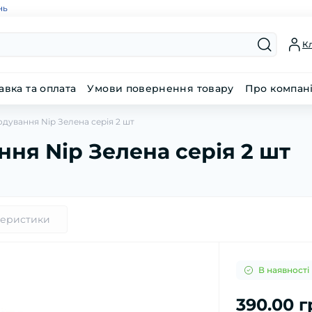
нь
Кл
авка та оплата
Умови повернення товару
Про компан
дування Nip Зелена серія 2 шт
ня Nip Зелена серія 2 шт
теристики
В наявності
390.00 г