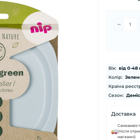
Вік:
від 0-48 
Колір:
Зелен
Країна реєстр
Сезон:
Демі
Доставка
Самовивіз 
(після отр
магазині)