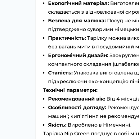
Екологічний матеріал:
Виготовлен
складається з відновлюваної сиров
Безпека для малюка:
Посуд не міс
підтверджено суворими німецьки
Практичність:
Тарілку можна викор
без вагань мити в посудомийній 
Ергономічний дизайн:
Заокруглені
компактного складання (штабелюв
Сталість:
Упаковка виготовлена щ
підкреслюючи еко-концепцію ліні
Технічні параметри:
Рекомендований вік:
Від 4 місяці
Особливості догляду:
Рекомендуєт
машині; кип’ятіння не рекоменду
Якість:
Вироблено в Німеччині.
Тарілка Nip Green поєднує в собі мі