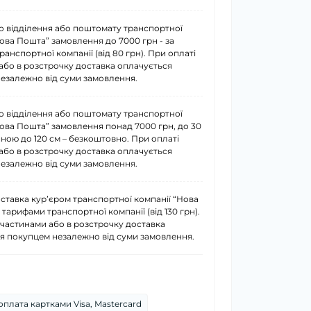
о відділення або поштомату транспортної
Нова Пошта” замовлення до 7000 грн - за
анспортної компанії (від 80 грн). При оплаті
або в розстрочку доставка оплачується
езалежно від суми замовлення.
о відділення або поштомату транспортної
Нова Пошта” замовлення понад 7000 грн, до 30
иною до 120 см – безкоштовно. При оплаті
або в розстрочку доставка оплачується
езалежно від суми замовлення.
ставка курʼєром транспортної компанії “Нова
 тарифами транспортної компанії (від 130 грн).
 частинами або в розстрочку доставка
я покупцем незалежно від суми замовлення.
плата картками Visa, Mastercard