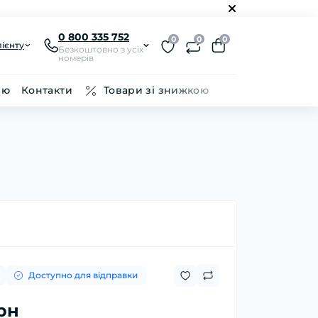
0 800 335 752
0
0
0
ієнту
Безкоштовно з усіх
номерів
ію
Контакти
Товари зі знижкою
Доступно для відправки
рн