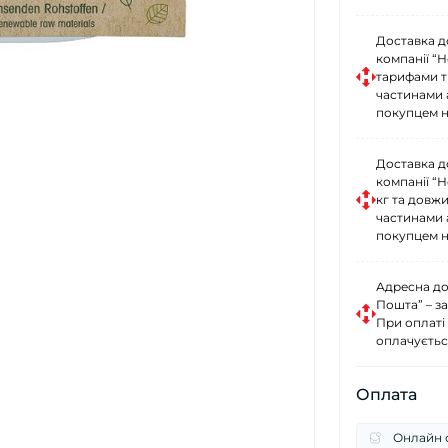
Доставка д
компанії “
тарифами тр
частинами 
покупцем н
Доставка д
компанії “
кг та довж
частинами 
покупцем н
Адресна до
Пошта” – за
При оплаті
оплачуєтьс
Оплата
Онлайн о