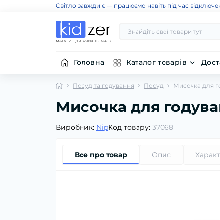
Світло завжди є — працюємо навіть під час відключе
Головна
Каталог товарів
Дост
Посуд та годування
Посуд
Мисочка для го
Мисочка для годуван
Виробник:
Nip
Код товару:
37068
Все про товар
Опис
Харак