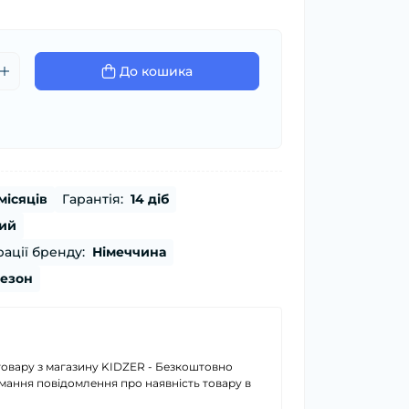
До кошика
місяців
Гарантія:
14 діб
ий
ації бренду:
Німеччина
сезон
товару з магазину KIDZER - Безкоштовно
имання повідомлення про наявність товару в