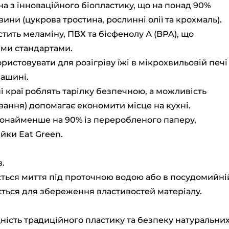
а з інноваційного біопластику, що на понад 90%
ини (цукрова тростина, рослинні олії та крохмаль).
тить меламіну, ПВХ та бісфенолу А (BPA), що
ми стандартами.
истовувати для розігріву їжі в мікрохвильовій печі
машині.
 краї роблять тарілку безпечною, а можливість
ання) допомагає економити місце на кухні.
онайменше на 90% із переробленого паперу,
йки Eat Green.
в.
ься миття під проточною водою або в посудомийні
ється для збереження властивостей матеріалу.
цність традиційного пластику та безпеку натуральни