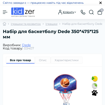
Світло завжди є — працюємо навіть під час відключень
0
Клієнту
Іграшки та розвиток
Іграшки
Набір для баскетболу Dede 3
Набір для баскетболу Dede 350*475*125
мм
Виробник:
Dede
Код товару:
03407
Все про товар
Опис
Характеристики