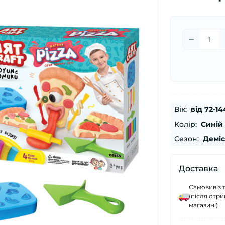
Вік:
від 72-14
Колір:
Синій
Сезон:
Демі
Доставка
Самовивіз 
(після отр
магазині)