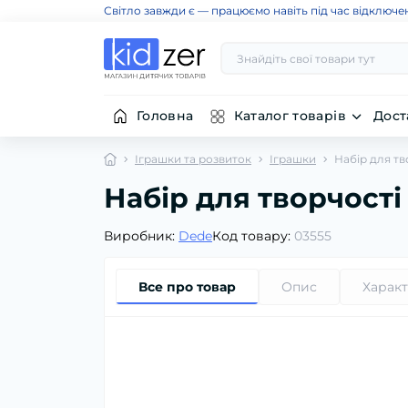
Світло завжди є — працюємо навіть під час відключе
Головна
Каталог товарів
Дост
Іграшки та розвиток
Іграшки
Набір для тво
Набір для творчості 
Виробник:
Dede
Код товару:
03555
Все про товар
Опис
Харак