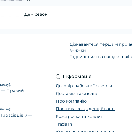
Демісезон
Дізнавайтеся першим про ак
знижки
Підпишіться на нашу e-mail
Політика конфіденц
Інформація
возу):
Договір публічної оферти
14 — Правий
Доставка та оплата
Про компанію
Політика конфіденційності
возу):
 Тарасівців 7 —
Розстрочка та кредит
Trade In
Умови повернення товару