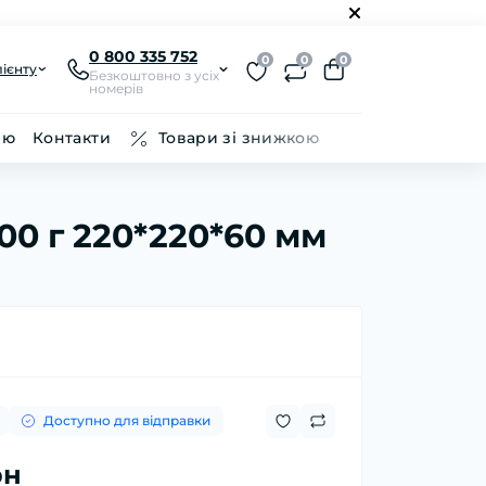
0 800 335 752
0
0
0
ієнту
Безкоштовно з усіх
номерів
ію
Контакти
Товари зі знижкою
200 г 220*220*60 мм
Доступно для відправки
рн