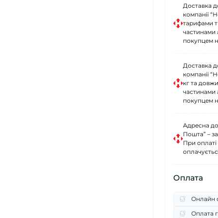
Доставка д
компанії “
тарифами тр
частинами 
покупцем н
Доставка д
компанії “
кг та довж
частинами 
покупцем н
Адресна до
Пошта” – за
При оплаті
оплачуєтьс
Оплата
Онлайн о
Оплата г