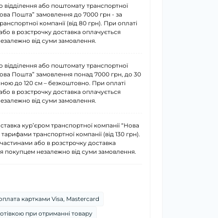
о відділення або поштомату транспортної
Нова Пошта” замовлення до 7000 грн - за
анспортної компанії (від 80 грн). При оплаті
або в розстрочку доставка оплачується
езалежно від суми замовлення.
о відділення або поштомату транспортної
Нова Пошта” замовлення понад 7000 грн, до 30
иною до 120 см – безкоштовно. При оплаті
або в розстрочку доставка оплачується
езалежно від суми замовлення.
ставка курʼєром транспортної компанії “Нова
 тарифами транспортної компанії (від 130 грн).
 частинами або в розстрочку доставка
я покупцем незалежно від суми замовлення.
плата картками Visa, Mastercard
отівкою при отриманні товару