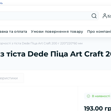
нь
Кл
авка та оплата
Умови повернення товару
Про компан
рчості з тіста Dede Піца Art Craft 200 г 220*220*60 мм
з тіста Dede Піца Art Craft 
теристики
В наявності
193.00 г