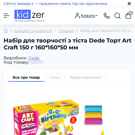
Світло завжди є — працюємо навіть під час відключень
0
Клієнту
Іграшки та розвиток
Іграшки
Набір для творчості з тіста De
Набір для творчості з тіста Dede Торт Art
Craft 150 г 160*160*50 мм
Виробник:
Dede
Код товару:
03575
Все про товар
Опис
Характеристики