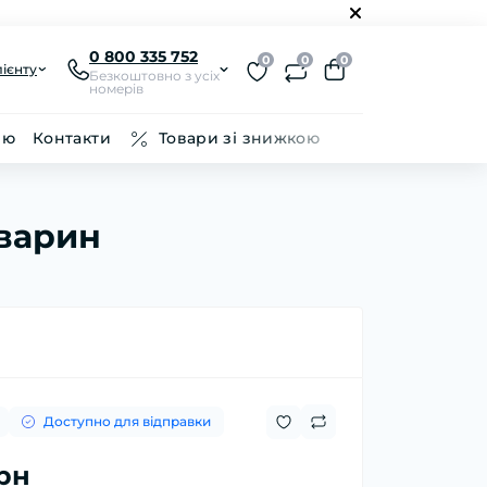
0 800 335 752
0
0
0
ієнту
Безкоштовно з усіх
номерів
ію
Контакти
Товари зі знижкою
тварин
Доступно для відправки
грн