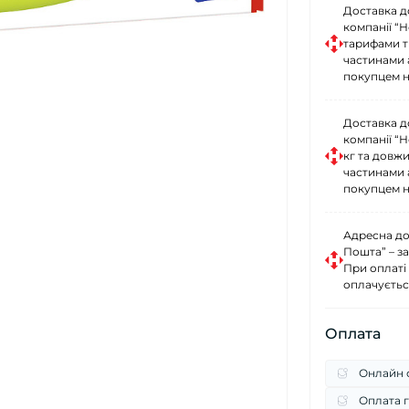
Доставка д
компанії “
тарифами тр
частинами 
покупцем н
Доставка д
компанії “
кг та довж
частинами 
покупцем н
Адресна до
Пошта” – за
При оплаті
оплачуєтьс
Оплата
Онлайн о
Оплата г