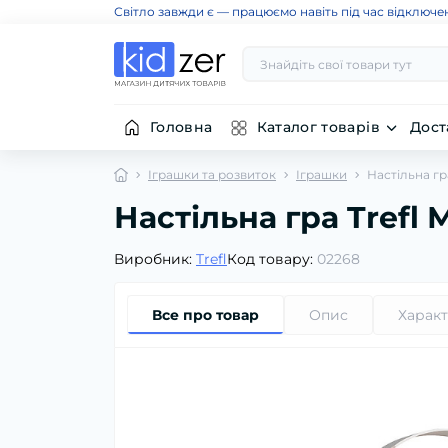
Світло завжди є — працюємо навіть під час відключе
Головна
Каталог товарів
Дост
Іграшки та розвиток
Іграшки
Настільна гр
Настільна гра Trefl
Виробник:
Trefl
Код товару:
02268
Все про товар
Опис
Харак