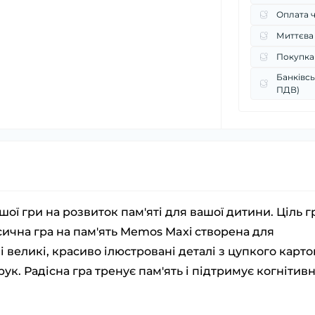
Оплата 
Миттєва
Покупка
Банківсь
ПДВ)
ої гри на розвиток пам'яті для вашої дитини. Ціль гр
сична гра на пам'ять Memos Maxi створена для
 великі, красиво ілюстровані деталі з цупкого карто
рук. Радісна гра тренує пам'ять і підтримує когнітив