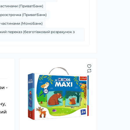
частинами (ПриватБанк)
 розстрочка (ПриватБанк)
 частинами (МоноБанк)
кий переказ (безготівковий розрахунок з
и -
ну,
ний