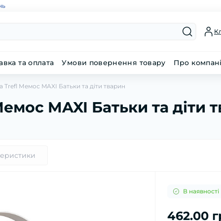
нь
Кл
авка та оплата
Умови повернення товару
Про компан
а Trefl Мемос MAXI Батьки та діти тварин
 Мемос MAXI Батьки та діти 
теристики
В наявності
462.00 