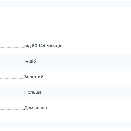
від 60-144 місяців
14 діб
Зелений
Польща
Демісезон