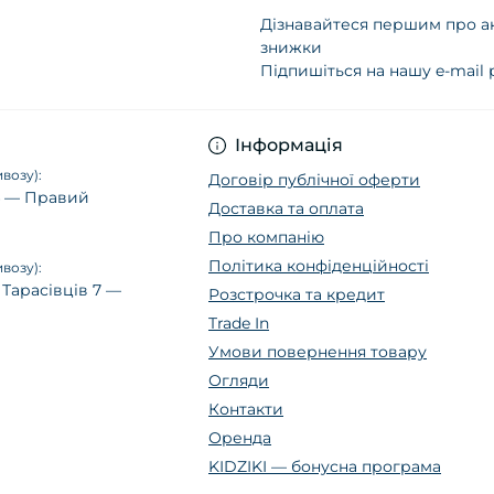
Дізнавайтеся першим про ак
знижки
Підпишіться на нашу e-mail
Політика конфіденц
Інформація
возу):
Договір публічної оферти
14 — Правий
Доставка та оплата
Про компанію
Політика конфіденційності
возу):
 Тарасівців 7 —
Розстрочка та кредит
Trade In
Умови повернення товару
Огляди
Контакти
Оренда
KIDZIKI — бонусна програма