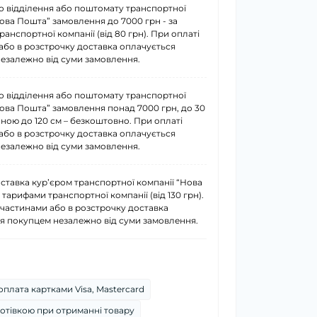
о відділення або поштомату транспортної
Нова Пошта” замовлення до 7000 грн - за
анспортної компанії (від 80 грн). При оплаті
або в розстрочку доставка оплачується
езалежно від суми замовлення.
о відділення або поштомату транспортної
Нова Пошта” замовлення понад 7000 грн, до 30
иною до 120 см – безкоштовно. При оплаті
або в розстрочку доставка оплачується
езалежно від суми замовлення.
ставка курʼєром транспортної компанії “Нова
 тарифами транспортної компанії (від 130 грн).
 частинами або в розстрочку доставка
я покупцем незалежно від суми замовлення.
плата картками Visa, Mastercard
отівкою при отриманні товару