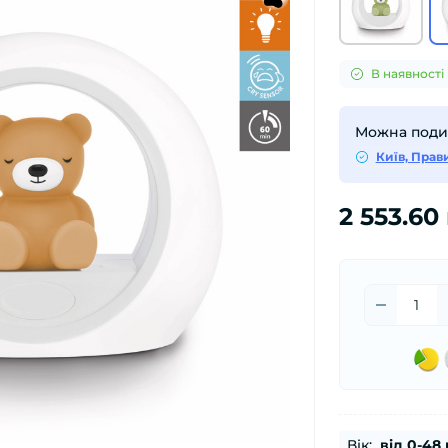
В наявності
Можна подив
Київ, Прав
2 553.60
Вік:
від 0-48 