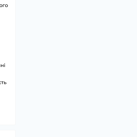
ого
ині
сть