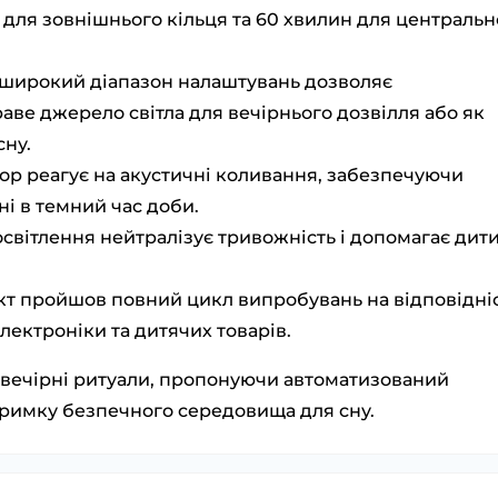
для зовнішнього кільця та 60 хвилин для центральн
широкий діапазон налаштувань дозволяє
аве джерело світла для вечірнього дозвілля або як
сну.
ор реагує на акустичні коливання, забезпечуючи
ні в темний час доби.
освітлення нейтралізує тривожність і допомагає дит
т пройшов повний цикл випробувань на відповідні
ектроніки та дитячих товарів.
 вечірні ритуали, пропонуючи автоматизований
дтримку безпечного середовища для сну.