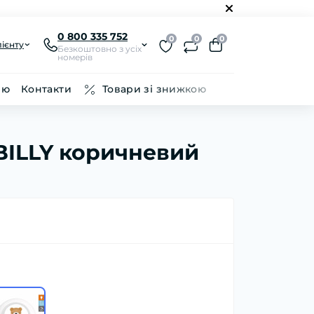
0 800 335 752
0
0
0
ієнту
Безкоштовно з усіх
номерів
ію
Контакти
Товари зі знижкою
BILLY коричневий