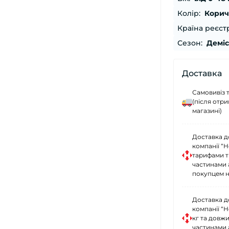
Колір:
Корич
Країна реєстр
Сезон:
Демі
Доставка
Самовивіз 
(після отр
магазині)
Доставка д
компанії “
тарифами тр
частинами 
покупцем н
Доставка д
компанії “
кг та довж
частинами 