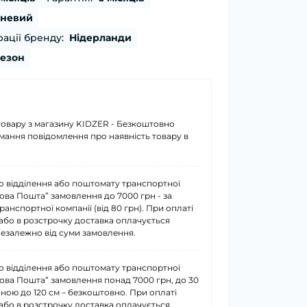
невий
ації бренду:
Нідерланди
сезон
товару з магазину KIDZER - Безкоштовно
имання повідомлення про наявність товару в
о відділення або поштомату транспортної
Нова Пошта” замовлення до 7000 грн - за
анспортної компанії (від 80 грн). При оплаті
або в розстрочку доставка оплачується
езалежно від суми замовлення.
о відділення або поштомату транспортної
Нова Пошта” замовлення понад 7000 грн, до 30
иною до 120 см – безкоштовно. При оплаті
або в розстрочку доставка оплачується