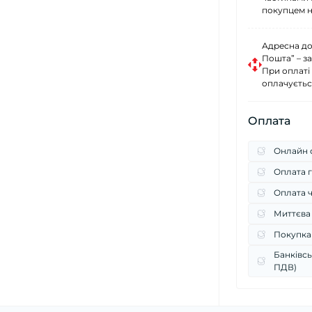
покупцем н
Адресна до
Пошта” – за
При оплаті
оплачуєтьс
Оплата
Онлайн о
Оплата г
Оплата 
Миттєва
Покупка
Банківсь
ПДВ)