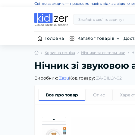
Світло завжди є — працюємо навіть під час відключе
Головна
Каталог товарів
Дост
Корисна техніка
Нічники та світильники
Н
Нічник зі звуковою
Виробник:
Zazu
Код товару:
ZA-BILLY-02
Все про товар
Опис
Харак