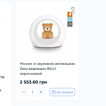
Нічник зі звуковою активацією
Zazu ведмедик BILLY
коричневий
та
2 553.60 грн
я
До кошика