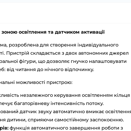
 зоною освітлення та датчиком активації
ема, розроблена для створення індивідуального
аті. Пристрій складається з двох автономних джерел
тральної фігури, що дозволяє гнучко налаштовувати
еб: від читання до нічного відпочинку.
ональні можливості пристрою:
ивість незалежного керування освітленням кільця 
ечує багаторівневу інтенсивність потоку.
ований датчик звуку автоматично вмикає освітленн
ння дитини, сприяючи самостійному заспокоєнню.
ів:
функція автоматичного завершення роботи з