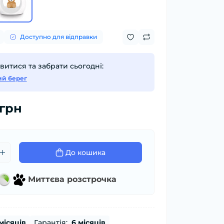
Доступно для відправки
итися та забрати сьогодні:
ий берег
 грн
До кошика
Миттєва розстрочка
місяців
Гарантія:
6 місяців