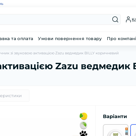
нь
Кл
авка та оплата
Умови повернення товару
Про компан
ічник зі звуковою активацією Zazu ведмедик BILLY коричневий
 активацією Zazu ведмедик 
теристики
Варіанти