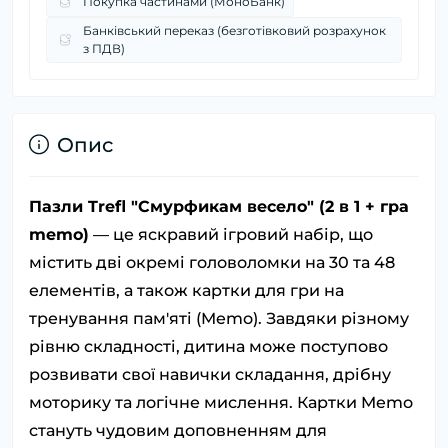
Покупка частинами (МоноБанк)
Банківський переказ (безготівковий розрахунок
з ПДВ)
Опис
Пазли Trefl "Смурфикам весело" (2 в 1 + гра
memo)
— це яскравий ігровий набір, що
містить дві окремі головоломки на 30 та 48
елементів, а також картки для гри на
тренування пам'яті (Memo). Завдяки різному
рівню складності, дитина може поступово
розвивати свої навички складання, дрібну
моторику та логічне мислення. Картки Memo
стануть чудовим доповненням для