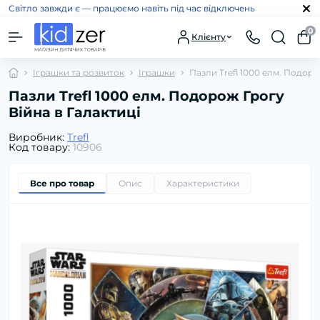
Світло завжди є — працюємо навіть під час відключень
0
Клієнту
Іграшки та розвиток
Іграшки
Пазли Trefl 1000 елм. Подоро
Пазли Trefl 1000 елм. Подорож Грогу
Війна в Галактиці
Виробник:
Trefl
Код товару:
10906
Все про товар
Опис
Характеристики