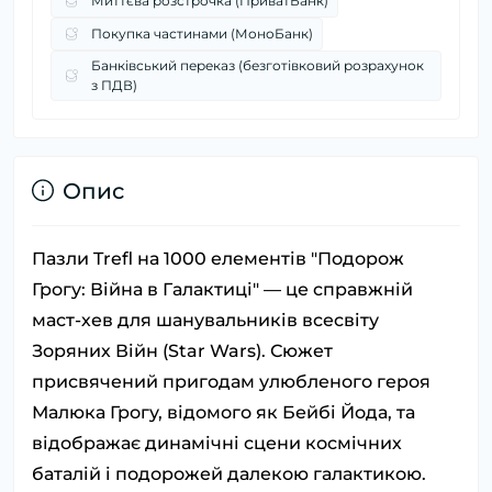
Миттєва розстрочка (ПриватБанк)
Покупка частинами (МоноБанк)
Банківський переказ (безготівковий розрахунок
з ПДВ)
Опис
Пазли Trefl на 1000 елементів "Подорож
Грогу: Війна в Галактиці" — це справжній
маст-хев для шанувальників всесвіту
Зоряних Війн (Star Wars). Сюжет
присвячений пригодам улюбленого героя
Малюка Грогу, відомого як Бейбі Йода, та
відображає динамічні сцени космічних
баталій і подорожей далекою галактикою.