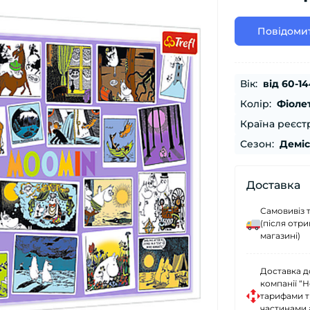
Повідомит
Вік:
від 60-14
Колір:
Фіоле
Країна реєстр
Сезон:
Демі
Доставка
Самовивіз 
(після отр
магазині)
Доставка д
компанії “
тарифами тр
частинами 