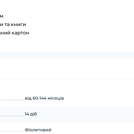
мм
и та книги
аний картон
від 60-144 місяців
14 діб
Фіолетовий