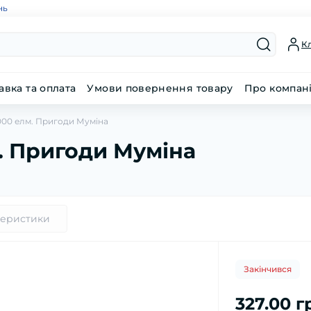
нь
Кл
авка та оплата
Умови повернення товару
Про компан
1000 елм. Пригоди Муміна
м. Пригоди Муміна
теристики
Закінчився
327.00 г