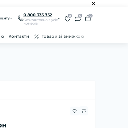
0 800 335 752
0
0
0
ієнту
Безкоштовно з усіх
номерів
ію
Контакти
Товари зі знижкою
рн