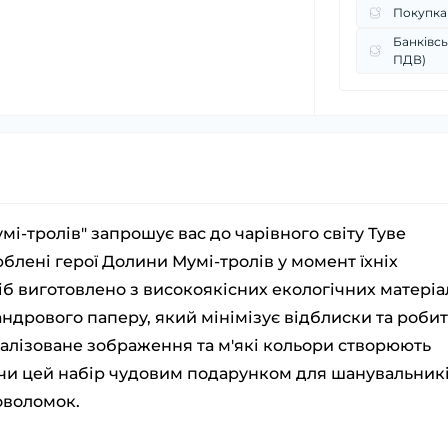
Покупка
Банківсь
ПДВ)
і-тролів" запрошує вас до чарівного світу Туве
юблені герої Долини Мумі-тролів у момент їхніх
б виготовлено з високоякісних екологічних матеріа
ндрового паперу, який мінімізує відблиски та робит
алізоване зображення та м'які кольори створюють
ячи цей набір чудовим подарунком для шанувальник
ловоломок.