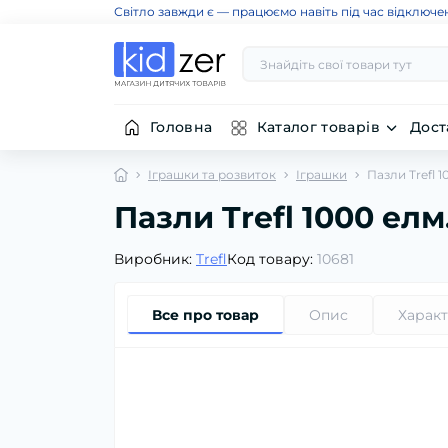
Світло завжди є — працюємо навіть під час відключе
Головна
Каталог товарів
Дост
Іграшки та розвиток
Іграшки
Пазли Trefl 
Пазли Trefl 1000 ел
Виробник:
Trefl
Код товару:
10681
Все про товар
Опис
Харак