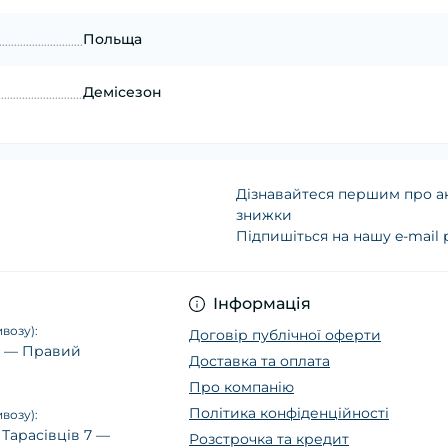
Польща
Демісезон
Дізнавайтеся першим про ак
знижки
Підпишіться на нашу e-mail
Політика конфіденц
Інформація
возу):
Договір публічної оферти
14 — Правий
Доставка та оплата
Про компанію
Політика конфіденційності
возу):
 Тарасівців 7 —
Розстрочка та кредит