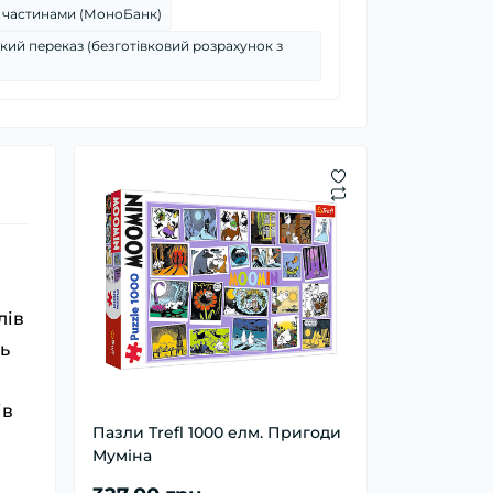
 частинами (МоноБанк)
кий переказ (безготівковий розрахунок з
лів
ь
ів
Пазли Trefl 1000 елм. Пригоди
Муміна