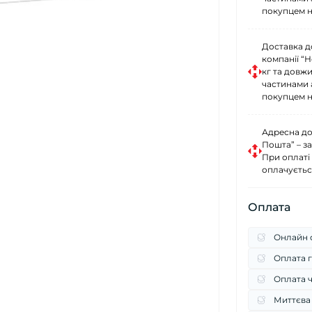
покупцем н
Доставка д
компанії “
кг та довж
частинами 
покупцем н
Адресна до
Пошта” – за
При оплаті
оплачуєтьс
Оплата
Онлайн о
Оплата г
Оплата 
Миттєва