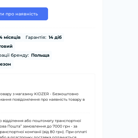
и про наявність
4 місяців
Гарантія:
14 діб
товий
ації бренду:
Польща
сезон
товару з магазину KIDZER - Безкоштовно
имання повідомлення про наявність товару в
о відділення або поштомату транспортної
Нова Пошта” замовлення до 7000 грн - за
анспортної компанії (від 80 грн). При оплаті
або в розстрочку доставка оплачується