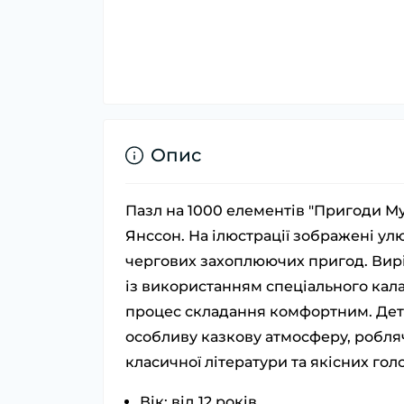
Опис
Пазл на 1000 елементів "Пригоди Мум
Янссон. На ілюстрації зображені ул
чергових захоплюючих пригод. Вирі
із використанням спеціального кала
процес складання комфортним. Дет
особливу казкову атмосферу, робл
класичної літератури та якісних го
Вік: від 12 років