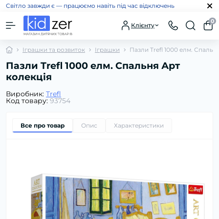
Світло завжди є — працюємо навіть під час відключень
0
Клієнту
Іграшки та розвиток
Іграшки
Пазли Trefl 1000 елм. Спальн
Пазли Trefl 1000 елм. Спальня Арт
колекція
Виробник:
Trefl
Код товару:
93754
Все про товар
Опис
Характеристики