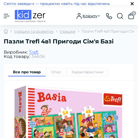
Світло завжди є — працюємо навіть під час відключень
0
Клієнту
Іграшки та розвиток
Іграшки
Пазли Trefl 4в1 Пригоди Сім'я
Пазли Trefl 4в1 Пригоди Сім'я Базі
Виробник:
Trefl
Код товару:
34606
Все про товар
Опис
Характеристики