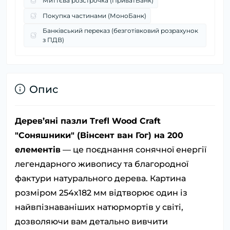
Миттєва розстрочка (ПриватБанк)
Покупка частинами (МоноБанк)
Банківський переказ (безготівковий розрахунок
з ПДВ)
Опис
Дерев’яні пазли Trefl Wood Craft
"Соняшники" (Вінсент ван Гог) на 200
елементів
— це поєднання сонячної енергії
легендарного живопису та благородної
фактури натурального дерева. Картина
розміром 254х182 мм відтворює один із
найвпізнаваніших натюрмортів у світі,
дозволяючи вам детально вивчити