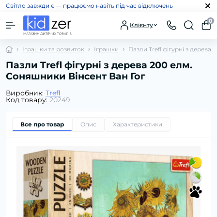
Світло завжди є — працюємо навіть під час відключень
0
Клієнту
Іграшки та розвиток
Іграшки
Пазли Trefl фігурні з дерева
Пазли Trefl фігурні з дерева 200 елм.
Соняшники Вінсент Ван Гог
Виробник:
Trefl
Код товару:
20249
Все про товар
Опис
Характеристики