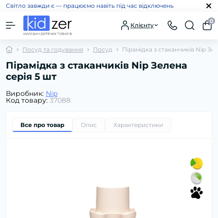
Світло завжди є — працюємо навіть під час відключень
0
Клієнту
Посуд та годування
Посуд
Пірамідка з стаканчиків Nip Зел
Пірамідка з стаканчиків Nip Зелена
серія 5 шт
Виробник:
Nip
Код товару:
37088
Все про товар
Опис
Характеристики