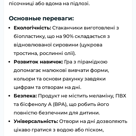
пісочниці або вдома на підлозі.
Основные переваги:
Екологічність:
Стаканчики виготовлені з
біопластику, що на 90% складається з
відновлюваної сировини (цукрова
тростина, рослинні олії).
Розвиток навичок:
Гра з пірамідкою
допомагає малюкові вивчати форми,
кольори та основи рахунку завдяки
цифрам та отворам на дні.
Безпека:
Продукт не містить меламіну, ПВХ
та бісфенолу А (BPA), що робить його
повністю безпечним для дитини.
Універсальність:
Отвори на дні дозволяють
цікаво гратися з водою або піском,